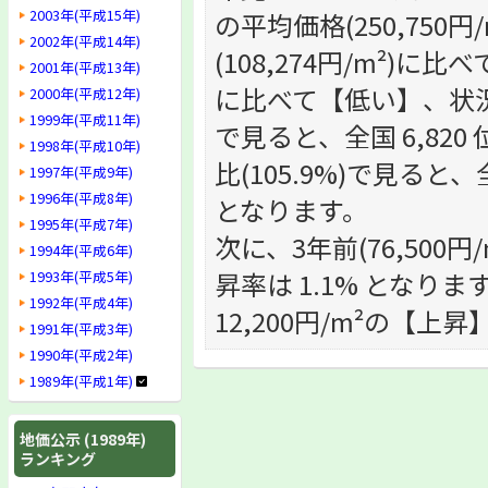
2003年(平成15年)
の平均価格(250,75
2002年(平成14年)
(108,274円/m²)に
2001年(平成13年)
に比べて【低い】、状況で
2000年(平成12年)
1999年(平成11年)
で見ると、全国 6,820
1998年(平成10年)
比(105.9%)で見ると、
1997年(平成9年)
1996年(平成8年)
となります。
1995年(平成7年)
次に、3年前(76,500
1994年(平成6年)
昇率は 1.1% となりま
1993年(平成5年)
1992年(平成4年)
12,200円/m²の【上
1991年(平成3年)
1990年(平成2年)
1989年(平成1年)
地価公示 (1989年)
ランキング