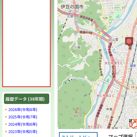
履歴データ (38年間)
2026年(令和8年)
2025年(令和7年)
2024年(令和6年)
2023年(令和5年)
マップ選択