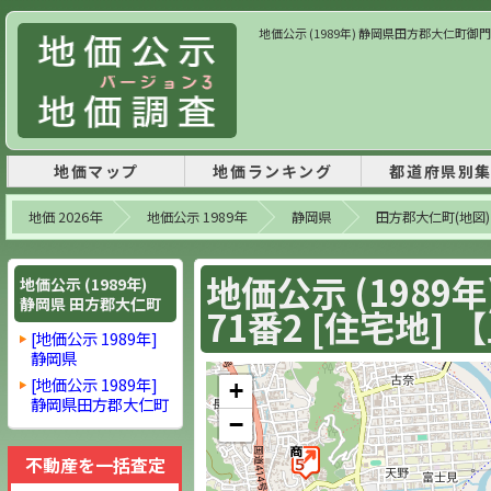
地価公示 (1989年) 静岡県田方郡大仁町御門字学
地価マップ
地価ランキング
都道府県別
地価 2026年
地価公示 1989年
静岡県
田方郡大仁町(地図)
地価公示 (198
地価公示 (1989年)
静岡県 田方郡大仁町
71番2 [住宅地] 【
[地価公示 1989年]
静岡県
[地価公示 1989年]
+
静岡県田方郡大仁町
−
不動産を一括査定