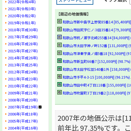
ストリートビュー
2022年(令和4年)
2021年(令和3年)
【周辺の地価情報】
2020年(令和2年)
和歌山市新中島字上野覚85番14 [85,400円] (
2019年(令和1年)
2018年(平成30年)
和歌山市田尻字仁ノコ田35番14 [79,300円] (
2017年(平成29年)
和歌山市杭ノ瀬字北崎255番34 [84,000円] (9
2016年(平成28年)
和歌山市太田字神ノ畔152番 [131,000円] (9
2015年(平成27年)
和歌山市津秦字奥ノ畑5番18 [92,500円] (97
2014年(平成26年)
和歌山市新生町66番7 [152,000円] (98.7%)
2013年(平成25年)
和歌山市太田字松並540番1外 [158,000円] (9
2012年(平成24年)
和歌山市手平4-3-15 [100,000円] (96.15%)
2011年(平成23年)
和歌山市田中町4丁目118番 [155,000円] (1
2010年(平成22年)
2009年(平成21年)
和歌山市吹屋町3丁目19番2 [118,000円] (97
2008年(平成20年)
2007年(平成19年)
2006年(平成18年)
2007年の地価公示は[110
2005年(平成17年)
前年比 97.35%で
2004年(平成16年)