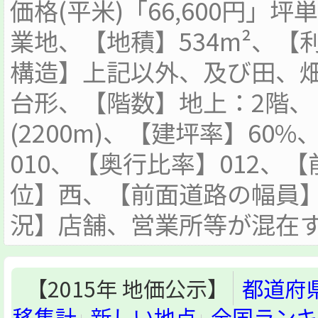
価格(平米)「66,600円」坪単
業地、【地積】534m²、
構造】上記以外、及び田、畑(
台形、【階数】地上：2階
(2200m)、【建坪率】60
010、【奥行比率】012、
位】西、【前面道路の幅員】
況】店舗、営業所等が混在
【2015年 地価公示】
都道府
移集計
新しい地点
全国ランキ