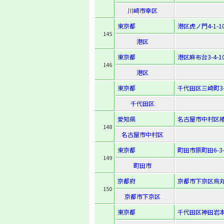
川崎市幸区
東京都
港区虎ノ門4-1-1
145
港区
東京都
港区麻布台3-4-1
146
港区
東京都
千代田区三崎町3-
千代田区
愛知県
名古屋市中村区椿町
148
名古屋市中村区
東京都
町田市原町田6-3-
149
町田市
京都府
京都市下京区烏丸
150
京都市下京区
東京都
千代田区神田岩本