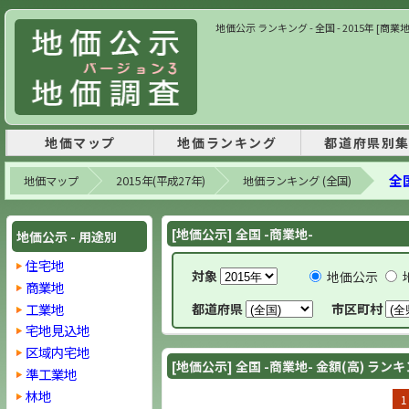
地価公示 ランキング - 全国 - 2015年 [商業
地価マップ
地価ランキング
都道府県別
全国
地価マップ
2015年(平成27年)
地価ランキング (全国)
[地価公示] 全国 -商業地-
地価公示 - 用途別
住宅地
対象
地価公示
商業地
工業地
都道府県
市区町村
宅地見込地
区域内宅地
[地価公示] 全国 -商業地- 金額(高) ラン
準工業地
林地
1