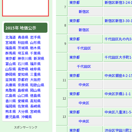
東京都
新宿区新宿3-24-
7
新宿区
東京都
新宿区新宿3-30-
8
2015年 地価公示
新宿区
北海道
青森県
岩手県
東京都
千代田区丸の内3-
宮城県
秋田県
山形県
9
福島県
茨城県
栃木県
千代田区
群馬県
埼玉県
千葉県
東京都
千代田区大手町1-
東京都
神奈川県
新潟県
富山県
石川県
福井県
千代田区
山梨県
長野県
岐阜県
静岡県
愛知県
三重県
東京都
中央区銀座4-2-1
滋賀県
京都府
大阪府
11
中央区
兵庫県
奈良県
和歌山県
鳥取県
島根県
岡山県
東京都
中央区京橋1-1-1
広島県
山口県
徳島県
12
香川県
愛媛県
高知県
中央区
福岡県
佐賀県
長崎県
熊本県
大分県
宮崎県
東京都
中央区八重洲1-5-
13
鹿児島県
沖縄県
中央区
スポンサーリンク
東京都
渋谷区宇田川町23