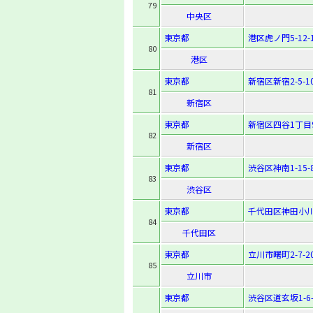
79
中央区
東京都
港区虎ノ門5-12-
80
港区
東京都
新宿区新宿2-5-1
81
新宿区
東京都
新宿区四谷1丁目
82
新宿区
東京都
渋谷区神南1-15-
83
渋谷区
東京都
千代田区神田小川
84
千代田区
東京都
立川市曙町2-7-2
85
立川市
東京都
渋谷区道玄坂1-6-