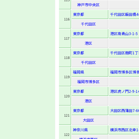
神戸市中央区
東京都
千代田区飯田橋4-7
116
千代田区
東京都
港区南青山3-1-5
117
港区
東京都
千代田区麹町1丁
118
千代田区
福岡県
福岡市博多区博多駅
119
福岡市博多区
東京都
港区虎ノ門2-9-1
120
港区
東京都
大田区西蒲田7-66
121
大田区
神奈川県
横浜市西区北幸1-
122