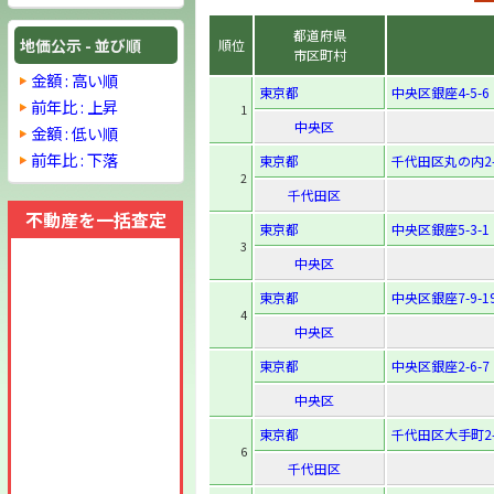
都道府県
地価公示 - 並び順
順位
市区町村
金額 : 高い順
東京都
中央区銀座4-5-6
前年比 : 上昇
1
中央区
金額 : 低い順
前年比 : 下落
東京都
千代田区丸の内2-
2
千代田区
不動産を一括査定
東京都
中央区銀座5-3-1
3
中央区
東京都
中央区銀座7-9-1
4
中央区
東京都
中央区銀座2-6-7
中央区
東京都
千代田区大手町2-
6
千代田区