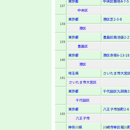
東京都
中央区築地4-7-5
137
中央区
東京都
港区芝2-3-8
138
港区
東京都
豊島区南池袋2-27
139
豊島区
東京都
港区赤坂6-13-18
140
港区
埼玉県
さいたま市大宮区
141
さいたま市大宮区
東京都
千代田区九段南2-
千代田区
東京都
八王子市旭町2-6
143
八王子市
神奈川県
川崎市幸区堀川町