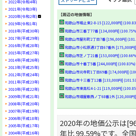
ストリートビュー
2022年(令和4年)
2021年(令和3年)
【周辺の地価情報】
2020年(令和2年)
和歌山市堀止東2-8-15 [122,000円] (100.8
2019年(令和1年)
2018年(平成30年)
和歌山市三番丁77番 [134,000円] (100.75%
2017年(平成29年)
和歌山市屋形町2丁目7番 [196,000円] (101.
2016年(平成28年)
和歌山市小松原通3丁目67番外 [175,000円] (
2015年(平成27年)
和歌山市芝ノ丁21番 [153,000円] (100.66%
2014年(平成26年)
和歌山市十番丁5番 [244,000円] (100.83%)
2013年(平成25年)
和歌山市元寺町1丁目69番 [174,000円] (10
2012年(平成24年)
和歌山市十三番丁12番 [133,000円] (101.5
2011年(平成23年)
和歌山市東高松4-1-21 [119,000円] (100.8
2010年(平成22年)
2009年(平成21年)
和歌山市畑屋敷西ノ丁68番1外 [120,000円] (
2008年(平成20年)
2007年(平成19年)
2006年(平成18年)
2020年の地価公示は[96,
2005年(平成17年)
年比 99.59%です。全
2004年(平成16年)