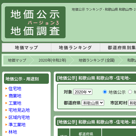
地価公示 ランキング - 和歌山県 和歌山市- 2
地価マップ
地価ランキング
都道府県別
地価マップ
2020年(令和2年)
地価ランキング (全国)
和歌
[地価公示] 和歌山県 和歌山市 -住宅地-
地価公示 - 用途別
住宅地
対象
地価公示
商業地
工業地
都道府県
市区町村
宅地見込地
区域内宅地
[地価公示] 和歌山県 和歌山市 -住宅地- 
準工業地
林地
都道府県