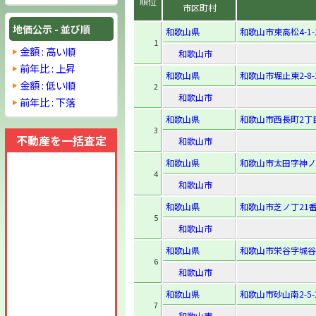
順位
市区町村
地価公示 - 並び順
和歌山県
和歌山市東高松4-1-
1
金額 : 高い順
和歌山市
前年比 : 上昇
和歌山県
和歌山市堀止東2-8-
金額 : 低い順
2
和歌山市
前年比 : 下落
和歌山県
和歌山市西長町2丁
3
不動産を一括査定
和歌山市
和歌山県
和歌山市太田字神ノ
4
和歌山市
和歌山県
和歌山市芝ノ丁21
5
和歌山市
和歌山県
和歌山市栄谷字城谷9
6
和歌山市
和歌山県
和歌山市砂山南2-5-
7
和歌山市