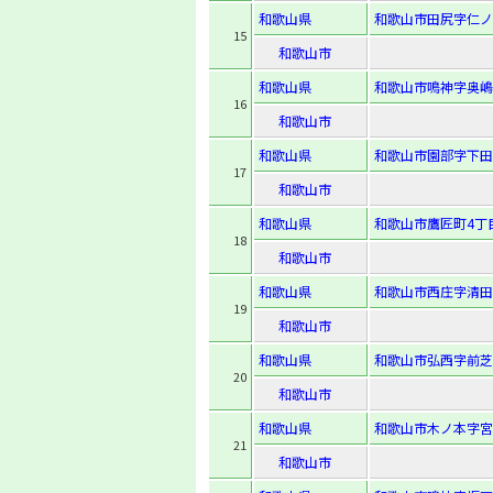
和歌山県
和歌山市田尻字仁ノコ
15
和歌山市
和歌山県
和歌山市鳴神字奥嶋7
16
和歌山市
和歌山県
和歌山市園部字下田出
17
和歌山市
和歌山県
和歌山市鷹匠町4丁目
18
和歌山市
和歌山県
和歌山市西庄字清田2
19
和歌山市
和歌山県
和歌山市弘西字前芝3
20
和歌山市
和歌山県
和歌山市木ノ本字宮
21
和歌山市