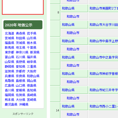
和歌山県
和歌山市美園町2丁
8
和歌山市
和歌山県
和歌山市大谷字川田1
2020年 地価公示
和歌山市
北海道
青森県
岩手県
宮城県
秋田県
山形県
和歌山県
和歌山市中島字上野覚
福島県
茨城県
栃木県
群馬県
埼玉県
千葉県
和歌山市
東京都
神奈川県
新潟県
富山県
石川県
福井県
和歌山県
和歌山市中之島字貝柄
山梨県
長野県
岐阜県
和歌山市
静岡県
愛知県
三重県
滋賀県
京都府
大阪府
和歌山県
和歌山市神前字曽根
兵庫県
奈良県
和歌山県
鳥取県
島根県
岡山県
和歌山市
広島県
山口県
徳島県
和歌山県
和歌山市紀三井寺字中
香川県
愛媛県
高知県
福岡県
佐賀県
長崎県
和歌山市
熊本県
大分県
宮崎県
鹿児島県
沖縄県
和歌山県
和歌山市西小二里1-1
14
スポンサーリンク
和歌山市