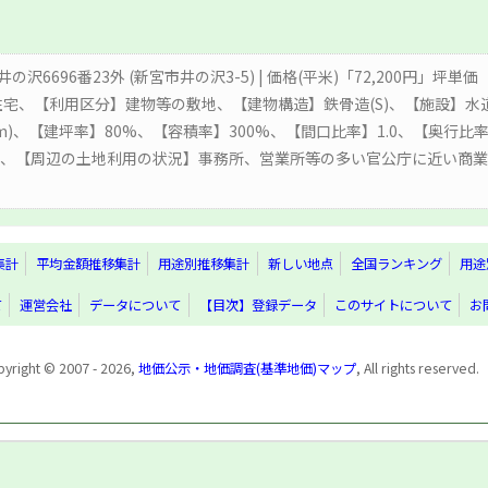
の沢6696番23外 (新宮市井の沢3-5) | 価格(平米)「72,200円」坪単価
住宅、【利用区分】建物等の敷地、【建物構造】鉄骨造(S)、【施設】水道
50m)、【建坪率】80%、【容積率】300%、【間口比率】1.0、【奥行比
0m、【周辺の土地利用の状況】事務所、営業所等の多い官公庁に近い商
集計
平均金額推移集計
用途別推移集計
新しい地点
全国ランキング
用途
て
運営会社
データについて
【目次】登録データ
このサイトについて
お
yright © 2007 - 2026,
地価公示・地価調査(基準地価)マップ
, All rights reserved.