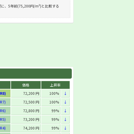
に、5年前(75,200円/m²)と比較する
価格
上昇率
R8)
72,200 円
100%
↓
R7)
72,500 円
100%
↓
R6)
72,800 円
99%
↓
R5)
73,200 円
99%
↓
R4)
74,200 円
99%
↓