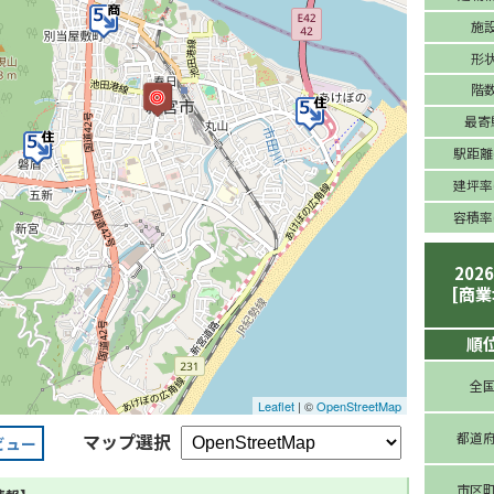
施
形
階
最寄
駅距離(
建坪率(
容積率(
202
[商業
順
全
Leaflet
| ©
OpenStreetMap
マップ選択
都道
ビュー
市区