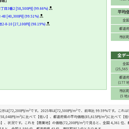
情報】
3番2 [58,500円] (99.66%)
平均
 [40,300円] (99.51%)
全
-10 [27,100円] (98.19%)
都道
市区
全デ
全
(25,565
都道
(177 
市区
(5 地
公示は[72,200円/m²です。2025年は[72,500円/m²で、前年比 99.59%で
58,048円/m²)に比べて【低い】、都道府県の平均価格(85,615円/m²)に比べて【低
、状況です。これを【商業地】の価格(72,200円/m²)で見ると、全国 4,361 位、
で見ると、全国 5,580 位、都道府県 43 位、市区町村 2 位となります。