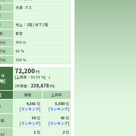
設
水道 ガス
状
数
地上：3階 | 地下1階
駅
新宮
m)
450 m
%)
80 %
%)
300 %
72,200
円
6
年
[上昇率：99.59 %] ↓
地]
238,678
(坪単価：
円)
位
価格
上昇率
4,361
位
5,580
位
国
[
ランキング
]
[
ランキング
]
30
位
43
位
府県
[
ランキング
]
[
ランキング
]
1
位
2
位
町村