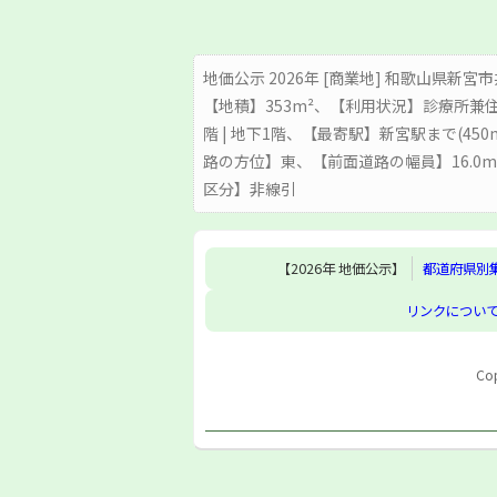
地価公示 2026年 [商業地] 和歌山県新宮市井
【地積】353m²、【利用状況】診療所兼
階 | 地下1階、【最寄駅】新宮駅まで(4
路の方位】東、【前面道路の幅員】16.
区分】非線引
【2026年 地価公示】
都道府県別
リンクについ
Cop