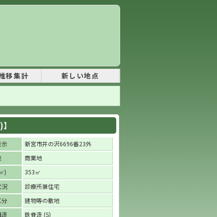
推移集計
新しい地点
)】
表示
新宮市井の沢6696番23外
途
商業地
)
353
㎡
㎡
状況
診療所兼住宅
区分
建物等の敷地
構造
鉄骨造 (S)