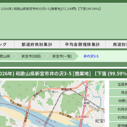
(2026年) 和歌山県新宮市井の沢3-5 [商業地](72,200円)【下落 (99.59%)】
ング
都道府県別集計
平均金額推移集計
用途別
歌山県
新宮市(地図)
新宮市(一覧)
井の沢3-5
026年) 和歌山県新宮市井の沢3-5 [商業地] 【下落 (99.59%
住居
用
地積(
利用
利用
建物