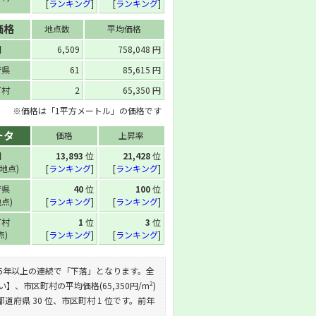
[
ランキング
]
[
ランキング
]
価格
地点数
平均価格
国
6,509
758,048 円
府県
61
85,615 円
町村
2
65,350 円
※価格は「1平方メートル」の価格です
ータ
価格
上昇率
国
13,893
位
21,428
位
 地点)
[
ランキング
]
[
ランキング
]
府県
40
位
100
位
地点)
[
ランキング
]
[
ランキング
]
町村
1
位
3
位
点)
[
ランキング
]
[
ランキング
]
す。これは5年以上の連続で「下落」となります。全
い】、市区町村の平均価格(65,350円/m²)
都道府県 30 位、市区町村 1 位です。前年