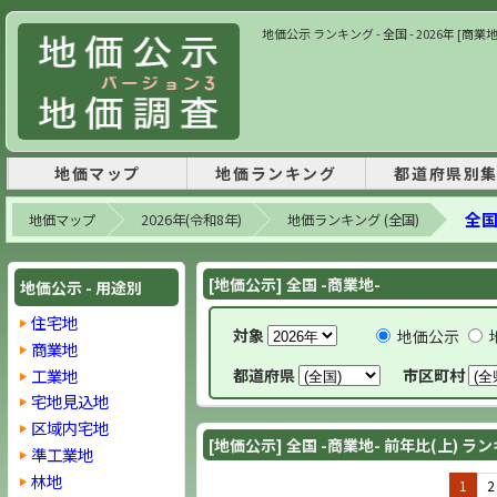
地価公示 ランキング - 全国 - 2026年 [商業
地価マップ
地価ランキング
都道府県別
全国
地価マップ
2026年(令和8年)
地価ランキング (全国)
[地価公示] 全国 -商業地-
地価公示 - 用途別
住宅地
対象
地価公示
商業地
工業地
都道府県
市区町村
宅地見込地
区域内宅地
[地価公示] 全国 -商業地- 前年比(上) ラ
準工業地
林地
1
2