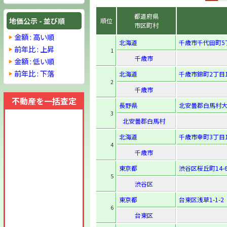
都道府県
地価公示 - 並び順
順位
市区町村
金額 : 高い順
北海道
千歳市千代田町5
前年比 : 上昇
1
千歳市
金額 : 低い順
前年比 : 下落
北海道
千歳市錦町2丁目1
2
千歳市
不動産を一括査定
長野県
北安曇郡白馬村大
3
北安曇郡白馬村
北海道
千歳市幸町3丁目1
4
千歳市
東京都
渋谷区桜丘町14-
5
渋谷区
東京都
台東区浅草1-1-2
6
台東区