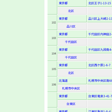
東京都
北区王子1-13-15
北区
東京都
品川区上大崎2-13
102
品川区
東京都
千代田区内神田2-1
103
千代田区
東京都
千代田区九段南4-2
104
千代田区
東京都
北区西ケ原1-6-7
105
北区
北海道
札幌市中央区南6条
106
札幌市中央区
東京都
台東区竜泉3-41-
台東区
東京都
江東区亀戸1-8-4