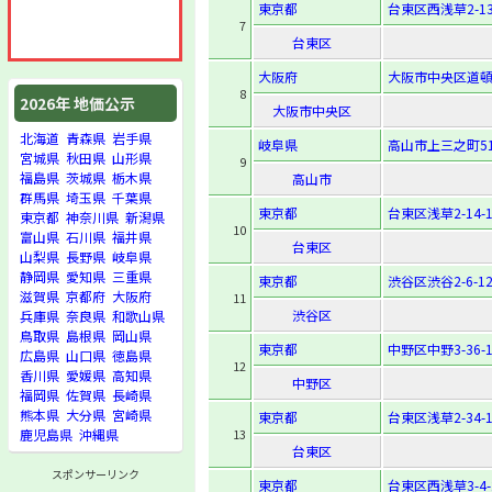
東京都
台東区西浅草2-13
7
台東区
大阪府
大阪市中央区道頓堀
8
2026年 地価公示
大阪市中央区
北海道
青森県
岩手県
岐阜県
高山市上三之町5
宮城県
秋田県
山形県
9
福島県
茨城県
栃木県
高山市
群馬県
埼玉県
千葉県
東京都
台東区浅草2-14-1
東京都
神奈川県
新潟県
10
富山県
石川県
福井県
台東区
山梨県
長野県
岐阜県
静岡県
愛知県
三重県
東京都
渋谷区渋谷2-6-1
滋賀県
京都府
大阪府
11
渋谷区
兵庫県
奈良県
和歌山県
鳥取県
島根県
岡山県
東京都
中野区中野3-36-1
広島県
山口県
徳島県
12
香川県
愛媛県
高知県
中野区
福岡県
佐賀県
長崎県
熊本県
大分県
宮崎県
東京都
台東区浅草2-34-1
13
鹿児島県
沖縄県
台東区
スポンサーリンク
東京都
台東区西浅草3-4-