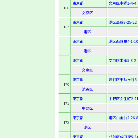
東京都
文京区本郷1-4-4
166
文京区
東京都
港区高輪3-25-22
167
港区
東京都
港区西麻布4-1-1
港区
東京都
文京区本郷5-3-2
文京区
東京都
渋谷区千駄ヶ谷3-2
170
渋谷区
東京都
中野区弥生町2-21
171
中野区
東京都
港区白金台2-26-
172
港区
東京都
杉並区成田東5-34