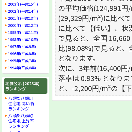
2003年(平成15年)
の平均価格(124,99
2002年(平成14年)
(29,329円/m²)に比
2001年(平成13年)
2000年(平成12年)
に比べて【低い】、状況で
1999年(平成11年)
で見ると、全国 16,66
1998年(平成10年)
比(98.08%)で見ると、
1997年(平成9年)
1996年(平成8年)
となります。
1995年(平成7年)
次に、3年前(16,400円
1994年(平成6年)
落率は 0.93% となりま
地価公示 (2023年)
と、-2,200円/m²の
ランキング
八頭郡八頭町
住宅地 高い順
ランキング
八頭郡八頭町
住宅地 上昇率
ランキング