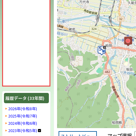
履歴データ (33年間)
2026年(令和8年)
2025年(令和7年)
2024年(令和6年)
2023年(令和5年)
マップ選択