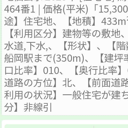
464番1 | 価格(平米)「15,
途】住宅地、【地積】433
【利用区分】建物等の敷地、
水道,下水,、【形状】、【
船岡駅まで(350m)、【建坪
口比率】010、【奥行比率】
道路の方位】北、【前面道路
利用の状況】一般住宅が建
分】非線引