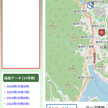
履歴データ (33年間)
2026年(令和8年)
2025年(令和7年)
2024年(令和6年)
2023年(令和5年)
マップ選択