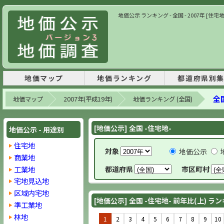
地価公示 ランキング - 全国 - 2007年 [住宅
地価マップ
地価ランキング
都道府県別
全国
地価マップ
2007年(平成19年)
地価ランキング (全国)
[地価公示] 全国 -住宅地-
地価公示 - 用途別
住宅地
対象
地価公示
商業地
工業地
都道府県
市区町村
宅地見込地
区域内宅地
[地価公示] 全国 -住宅地- 前年比(上) ラ
準工業地
林地
1
2
3
4
5
6
7
8
9
10