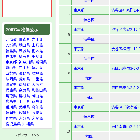
渋谷区
東京都
渋谷区神泉町14-
7
渋谷区
2007年 地価公示
東京都
渋谷区広尾2-12-
8
渋谷区
北海道
青森県
岩手県
宮城県
秋田県
山形県
東京都
渋谷区松涛1-13-
福島県
茨城県
栃木県
9
群馬県
埼玉県
千葉県
渋谷区
東京都
神奈川県
新潟県
富山県
石川県
福井県
東京都
港区元麻布3-6-3
10
山梨県
長野県
岐阜県
港区
静岡県
愛知県
三重県
滋賀県
京都府
大阪府
東京都
港区元麻布2-3-2
兵庫県
奈良県
和歌山県
鳥取県
島根県
岡山県
港区
広島県
山口県
徳島県
東京都
渋谷区千駄ケ谷3-
香川県
愛媛県
高知県
12
福岡県
佐賀県
長崎県
渋谷区
熊本県
大分県
宮崎県
鹿児島県
沖縄県
東京都
港区南青山2-4-1
13
スポンサーリンク
港区