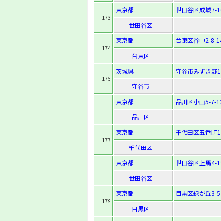
東京都
世田谷区成城7-16
173
世田谷区
東京都
台東区谷中2-8-1
174
台東区
茨城県
守谷市みずき野1
175
守谷市
東京都
品川区小山5-7-1
品川区
東京都
千代田区五番町1
177
千代田区
東京都
世田谷区上馬4-19
世田谷区
東京都
目黒区緑が丘3-5-
179
目黒区