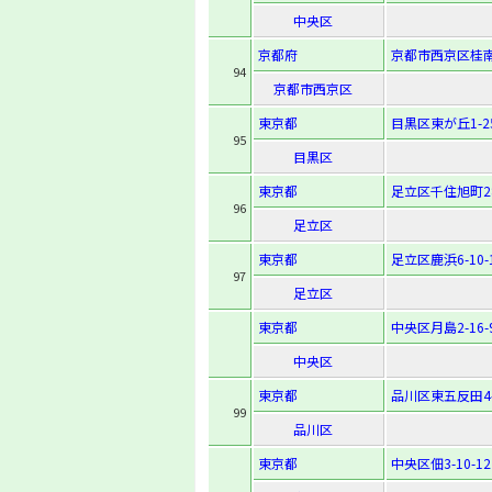
中央区
京都府
京都市西京区桂南
94
京都市西京区
東京都
目黒区東が丘1-25
95
目黒区
東京都
足立区千住旭町28
96
足立区
東京都
足立区鹿浜6-10-
97
足立区
東京都
中央区月島2-16-
中央区
東京都
品川区東五反田4-
99
品川区
東京都
中央区佃3-10-12