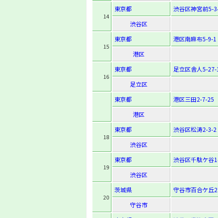
東京都
渋谷区神宮前5-34
14
渋谷区
東京都
港区南麻布5-9-1
15
港区
東京都
足立区舎人5-27-
16
足立区
東京都
港区三田2-7-25
港区
東京都
渋谷区松涛2-3-2
18
渋谷区
東京都
渋谷区千駄ケ谷1-2
19
渋谷区
茨城県
守谷市百合ケ丘2
20
守谷市