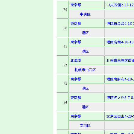
東京都
中央区佃2-12-12
79
中央区
東京都
港区白金台2-13-
80
港区
東京都
港区高輪4-20-19
81
港区
北海道
札幌市白石区南郷通
82
札幌市白石区
東京都
港区南麻布4-10-
83
港区
東京都
港区虎ノ門5-7-8
84
港区
東京都
文京区白山4-29-
文京区