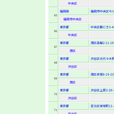
中央区
福岡県
福岡市中央区今川1
65
福岡市中央区
東京都
中央区勝どき3-4-
66
中央区
東京都
港区高輪2-11-10
67
港区
東京都
渋谷区元代々木町5
68
渋谷区
東京都
港区赤坂6-19-23
69
港区
東京都
渋谷区上原2-20-
70
渋谷区
東京都
足立区保塚町11-
71
足立区