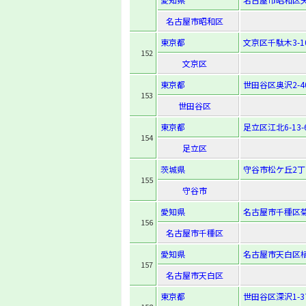
名古屋市昭和区
東京都
文京区千駄木3-10
152
文京区
東京都
世田谷区奥沢2-40
153
世田谷区
東京都
足立区江北6-13-
154
足立区
茨城県
守谷市松ケ丘2丁
155
守谷市
愛知県
名古屋市千種区菊
156
名古屋市千種区
愛知県
名古屋市天白区植
157
名古屋市天白区
東京都
世田谷区深沢1-37