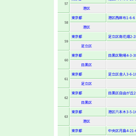
57
港区
東京都
港区西麻布1-6-6
58
港区
東京都
足立区南花畑2-28
59
足立区
東京都
目黒区駒場4-3-3
60
目黒区
東京都
足立区舎人3-6-1
61
足立区
東京都
目黒区自由が丘2-1
62
目黒区
東京都
港区六本木3-5-1
63
港区
東京都
中央区月島4-21-