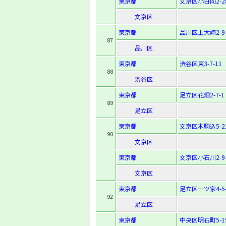
東京都
文京区小日向2-28
文京区
東京都
品川区上大崎2-9-
87
品川区
東京都
渋谷区東3-7-11
88
渋谷区
東京都
足立区花畑2-7-1
89
足立区
東京都
文京区本駒込5-22
90
文京区
東京都
文京区小石川2-9-
文京区
東京都
足立区一ツ家4-5-
92
足立区
東京都
中央区明石町5-1