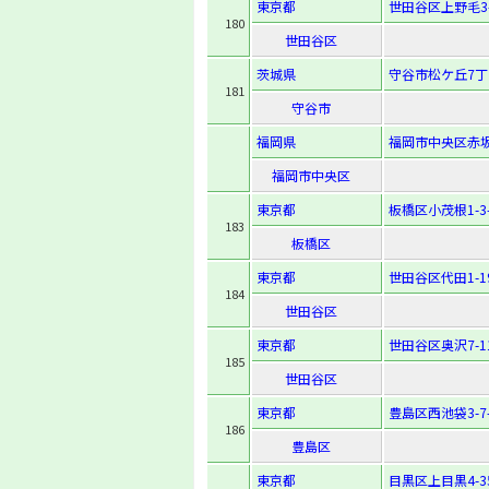
東京都
世田谷区上野毛3-
180
世田谷区
茨城県
守谷市松ケ丘7丁
181
守谷市
福岡県
福岡市中央区赤坂2
福岡市中央区
東京都
板橋区小茂根1-3-
183
板橋区
東京都
世田谷区代田1-19
184
世田谷区
東京都
世田谷区奥沢7-11
185
世田谷区
東京都
豊島区西池袋3-7-
186
豊島区
東京都
目黒区上目黒4-35