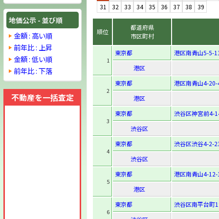
31
32
33
34
35
36
37
38
39
地価公示 - 並び順
都道府県
順位
金額 : 高い順
市区町村
前年比 : 上昇
東京都
港区南青山5-5-1
金額 : 低い順
1
港区
前年比 : 下落
東京都
港区南青山4-20-
2
不動産を一括査定
港区
東京都
渋谷区神宮前4-14
3
渋谷区
東京都
渋谷区渋谷4-2-2
4
渋谷区
東京都
港区南青山4-12-
5
港区
東京都
渋谷区南平台町19
6