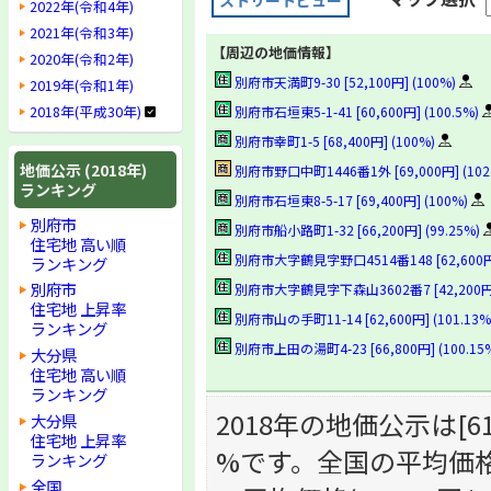
ストリートビュー
2022年(令和4年)
2021年(令和3年)
【周辺の地価情報】
2020年(令和2年)
別府市天満町9-30 [52,100円] (100%)
2019年(令和1年)
2018年(平成30年)
別府市石垣東5-1-41 [60,600円] (100.5%)
別府市幸町1-5 [68,400円] (100%)
地価公示 (2018年)
別府市野口中町1446番1外 [69,000円] (102.
ランキング
別府市石垣東8-5-17 [69,400円] (100%)
別府市
別府市船小路町1-32 [66,200円] (99.25%)
住宅地 高い順
別府市大字鶴見字野口4514番148 [62,600円] 
ランキング
別府市
別府市大字鶴見字下森山3602番7 [42,200円] 
住宅地 上昇率
別府市山の手町11-14 [62,600円] (101.13%
ランキング
別府市上田の湯町4-23 [66,800円] (100.15
大分県
住宅地 高い順
ランキング
2018年の地価公示は[61
大分県
住宅地 上昇率
%です。全国の平均価格(
ランキング
全国