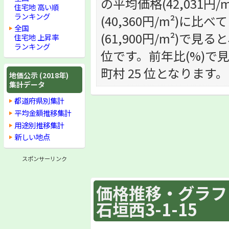
の平均価格(42,031
住宅地 高い順
ランキング
(40,360円/m²)
全国
(61,900円/m²)で見る
住宅地 上昇率
ランキング
位です。前年比(%)で見る
町村 25 位となります。
地価公示 (2018年)
集計データ
都道府県別集計
平均金額推移集計
用途別推移集計
新しい地点
スポンサーリンク
価格推移・グラフ :
石垣西3-1-15