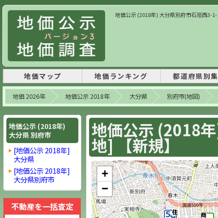
地価公示 (2018年) 大分県別府市石垣西3-1-1
地価マップ
地価ランキング
都道府県別
地価 2026年
地価公示 2018年
大分県
別府市(地図)
地価公示 (2018年
地価公示 (2018年)
大分県 別府市
地] 【新規】
[地価公示 2018年]
大分県
[地価公示 2018年]
+
大分県別府市
−
不動産を一括査定