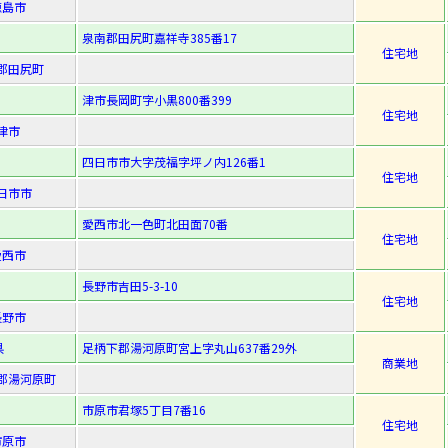
徳島市
泉南郡田尻町嘉祥寺385番17
住宅地
郡田尻町
津市長岡町字小黒800番399
住宅地
津市
四日市市大字茂福字坪ノ内126番1
住宅地
日市市
愛西市北一色町北田面70番
住宅地
愛西市
長野市吉田5-3-10
住宅地
長野市
県
足柄下郡湯河原町宮上字丸山637番29外
商業地
郡湯河原町
市原市君塚5丁目7番16
住宅地
市原市