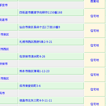
商業地
都宮市
四街道市鹿渡字向柳作1150番168
住宅地
街道市
仙台市泉区長命ケ丘1丁目10番9
住宅地
台市泉区
札幌市西区西野5条2-9-21
住宅地
幌市西区
佐世保市清水町4-26
住宅地
世保市
熊本市南区薄場1-12-23
住宅地
本市南区
呉市東愛宕町3-6
住宅地
呉市
徳島市北矢三町4-9-11-11
住宅地