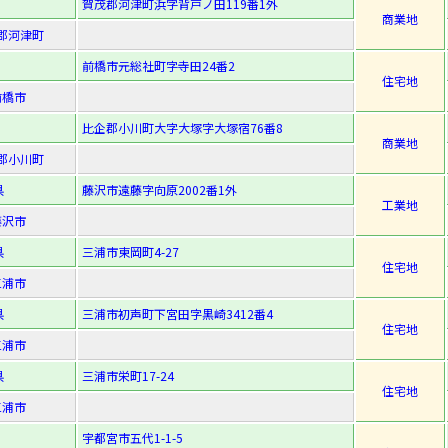
賀茂郡河津町浜字背戸ノ田119番1外
商業地
郡河津町
前橋市元総社町字寺田24番2
住宅地
前橋市
比企郡小川町大字大塚字大塚宿76番8
商業地
郡小川町
県
藤沢市遠藤字向原2002番1外
工業地
藤沢市
県
三浦市東岡町4-27
住宅地
三浦市
県
三浦市初声町下宮田字黒崎3412番4
住宅地
三浦市
県
三浦市栄町17-24
住宅地
三浦市
宇都宮市五代1-1-5