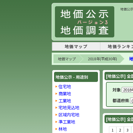
地価公示 
地価マップ
地価ランキ
地
地価マップ
2018年(平成30年)
[地価公示] 全
地価公示 - 用途別
住宅地
対象
商業地
工業地
都道府県
宅地見込地
区域内宅地
[地価公示] 全
準工業地
林地
1
2
3