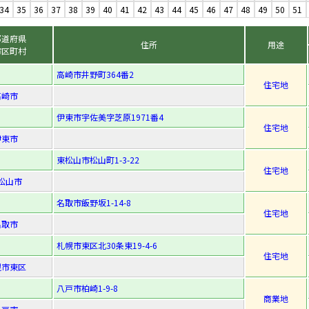
34
35
36
37
38
39
40
41
42
43
44
45
46
47
48
49
50
51
都道府県
住所
用途
市区町村
高崎市井野町364番2
住宅地
高崎市
伊東市宇佐美字芝原1971番4
住宅地
伊東市
東松山市松山町1-3-22
住宅地
松山市
名取市飯野坂1-14-8
住宅地
名取市
札幌市東区北30条東19-4-6
住宅地
幌市東区
八戸市柏崎1-9-8
商業地