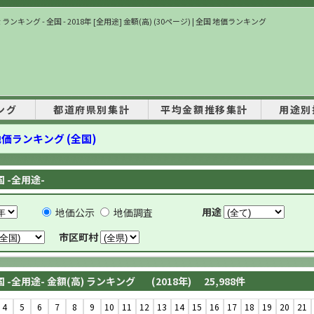
ランキング - 全国 - 2018年 [全用途] 金額(高) (30ページ) | 全国 地価ランキング
ング
都道府県別集計
平均金額推移集計
用途別
価ランキング (全国)
国 -全用途-
用途
地価公示
地価調査
市区町村
国 -全用途- 金額(高) ランキング
(2018年)
25,988
件
4
5
6
7
8
9
10
11
12
13
14
15
16
17
18
19
20
21