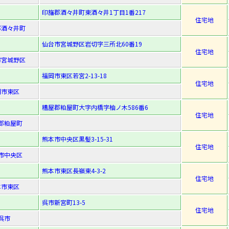
印旛郡酒々井町東酒々井1丁目1番217
住宅地
郡酒々井町
仙台市宮城野区岩切字三所北60番19
住宅地
市宮城野区
福岡市東区若宮2-13-18
住宅地
岡市東区
糟屋郡粕屋町大字内橋字柚ノ木586番6
住宅地
郡粕屋町
熊本市中央区黒髪3-15-31
住宅地
市中央区
熊本市東区長嶺東4-3-2
住宅地
本市東区
呉市新宮町13-5
住宅地
呉市