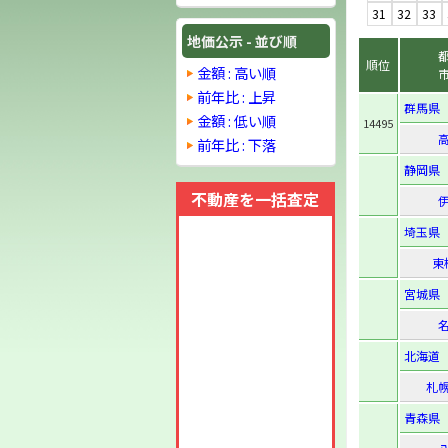
31
32
33
地価公示 - 並び順
順位
金額 : 高い順
前年比 : 上昇
群馬県
金額 : 低い順
14495
前年比 : 下落
静岡県
不動産を一括査定
埼玉県
東
宮城県
北海道
札
青森県