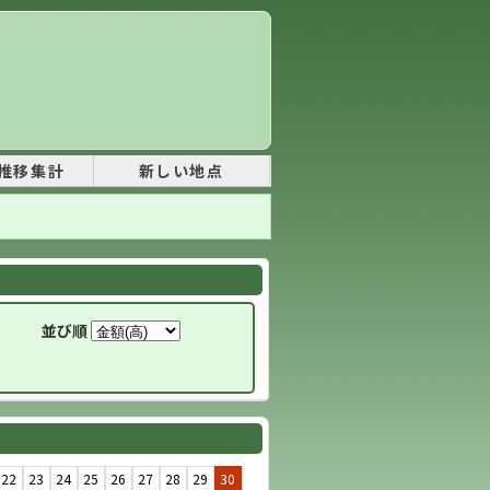
推移集計
新しい地点
並び順
22
23
24
25
26
27
28
29
30