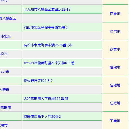
八戸市
北九州市八幡西区友田1-12-17
商業地
市八幡西区
岡山市北区今保字寺西95番6
住宅地
山市北区
高松市木太町字中浜2676番1外
商業地
高松市
たつの市龍野町堂本字天神611番
住宅地
つの市
泉佐野市笠松2-5-2
住宅地
佐野市
大和高田市大字市場111番45
住宅地
和高田市
城陽市奈島下ノ畔20番2
工業地
城陽市