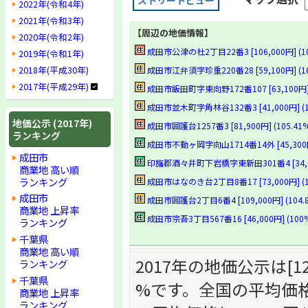
ストリートビュー
2022年(令和4年)
2021年(令和3年)
【周辺の地価情報】
2020年(令和2年)
成田市公津の杜2丁目22番3 [106,000円] (1
2019年(令和1年)
2018年(平成30年)
成田市江弁須字珍重220番28 [59,100円] (10
2017年(平成29年)
成田市飯田町字東向野172番107 [63,100円] (
成田市並木町字角林谷132番3 [41,000円] (10
地価公示 (2017年)
成田市囲護台1257番3 [81,900円] (105.41%
ランキング
成田市不動ヶ岡字向山1714番14外 [45,300円]
成田市
印旛郡酒々井町下岩橋字東新田301番4 [34,000
商業地 高い順
ランキング
成田市はなのき台2丁目8番17 [73,000円] (10
成田市
成田市囲護台2丁目6番4 [109,000円] (104.
商業地 上昇率
成田市宗吾3丁目567番16 [46,000円] (100
ランキング
千葉県
商業地 高い順
2017年の地価公示は[12
ランキング
千葉県
%です。全国の平均価格(
商業地 上昇率
ランキング