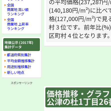
の平均価格(237,28
全国
(140,180円/m²
商業地 高い順
ランキング
格(127,000円/m²)
全国
商業地 上昇率
村 3 位です。前年比(%)
ランキング
区町村 4 位となります
地価公示 (2017年)
集計データ
都道府県別集計
平均金額推移集計
用途別推移集計
新しい地点
スポンサーリンク
価格推移・グラフ :
公津の杜1丁目26