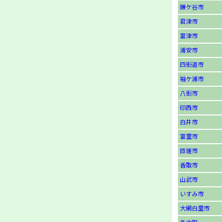
鎌ケ谷市
君津市
富津市
浦安市
四街道市
袖ケ浦市
八街市
印西市
白井市
富里市
匝瑳市
香取市
山武市
いすみ市
大網白里市