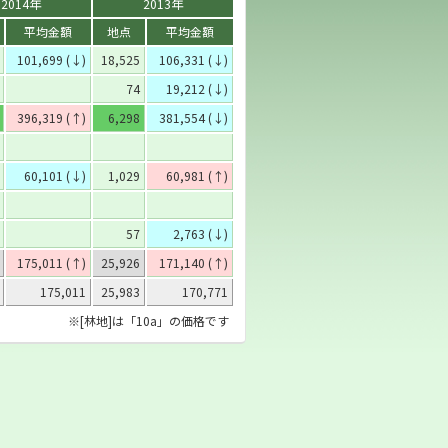
2014年
2013年
平均金額
地点
平均金額
101,699 (↓)
18,525
106,331 (↓)
74
19,212 (↓)
396,319 (↑)
6,298
381,554 (↓)
60,101 (↓)
1,029
60,981 (↑)
57
2,763 (↓)
175,011 (↑)
25,926
171,140 (↑)
175,011
25,983
170,771
※[林地]は「10a」の価格です