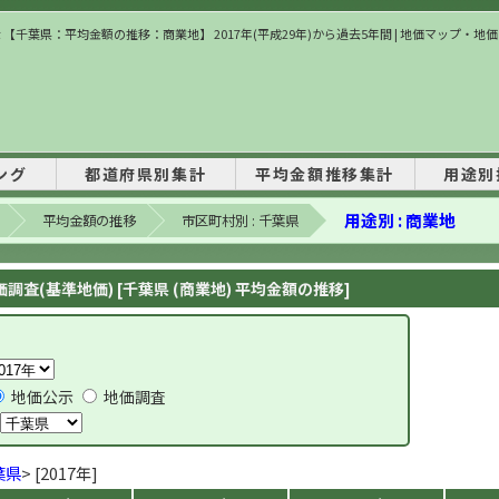
 【千葉県：平均金額の推移：商業地】 2017年(平成29年)から過去5年間 | 地価マップ・地
ング
都道府県別集計
平均金額推移集計
用途別
用途別 : 商業地
平均金額の推移
市区町村別 : 千葉県
調査(基準地価) [千葉県 (商業地) 平均金額の推移]
地価公示
地価調査
葉県
> [2017年]