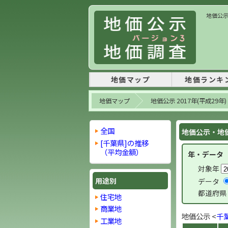
地価公示
地価マップ
地価ランキ
地価マップ
地価公示 2017年(平成29年)
全国
地価公示・地価
[千葉県]の推移
（平均金額）
年・データ
対象年
用途別
データ
都道府県
住宅地
商業地
地価公示 <
千
工業地