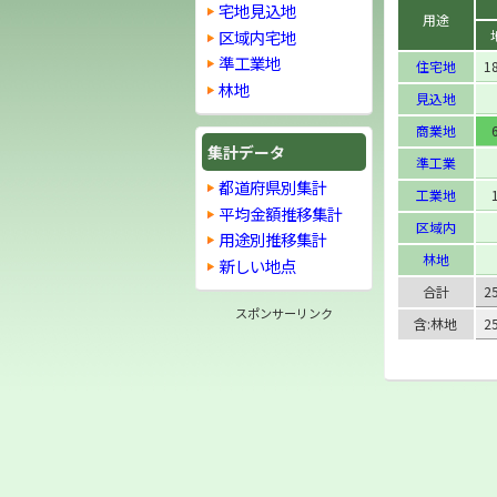
宅地見込地
用途
区域内宅地
準工業地
住宅地
1
林地
見込地
商業地
集計データ
準工業
都道府県別集計
工業地
平均金額推移集計
区域内
用途別推移集計
林地
新しい地点
合計
2
スポンサーリンク
含:林地
2