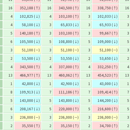
16
352,188 (↑)
16
343,500 (↑)
16
338,750 (↑)
16
4
102,825 (↓)
4
103,100 (↑)
3
102,033 (↓)
3
4
58,100 (↓)
3
65,833 (↓)
3
65,933 (↓)
3
5
140,180 (↑)
3
103,100 (↑)
3
99,667 (↑)
3
6
105,500 (↓)
5
108,800 (↓)
5
109,000 (↓)
5
3
51,100 (－)
3
51,100 (－)
3
51,100 (－)
3
2
53,500 (↓)
2
53,550 (↓)
2
53,650 (↓)
2
4
343,500 (↑)
4
337,000 (↑)
4
332,250 (↑)
4
13
466,977 (↑)
13
460,062 (↑)
13
454,523 (↑)
13
1
42,800 (↓)
1
42,900 (↓)
1
43,000 (↓)
1
8
109,913 (↓)
7
111,186 (↑)
7
109,414 (↑)
7
5
143,000 (↓)
5
143,800 (↓)
5
144,200 (↓)
5
6
208,167 (↓)
5
220,000 (↑)
5
216,600 (↑)
5
3
236,000 (－)
3
236,000 (－)
3
236,000 (－)
3
2
35,550 (↑)
2
35,150 (↑)
2
34,700 (↑)
2