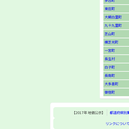
多古町
東庄町
大網白里町
九十九里町
芝山町
横芝光町
一宮町
長生村
白子町
長南町
大多喜町
御宿町
【2017年 地価公示】
都道府県別
リンクについ