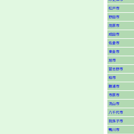
松戸市
野田市
茂原市
成田市
佐倉市
東金市
旭市
習志野市
柏市
勝浦市
市原市
流山市
八千代市
我孫子市
鴨川市