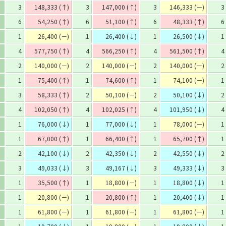
3
148,333 (↑)
3
147,000 (↑)
3
146,333 (－)
3
6
54,250 (↑)
6
51,100 (↑)
6
48,333 (↑)
6
1
26,400 (－)
1
26,400 (↓)
1
26,500 (↓)
1
4
577,750 (↑)
4
566,250 (↑)
4
561,500 (↑)
4
2
140,000 (－)
2
140,000 (－)
2
140,000 (－)
2
1
75,400 (↑)
1
74,600 (↑)
1
74,100 (－)
1
3
58,333 (↑)
2
50,100 (－)
2
50,100 (↓)
2
4
102,050 (↑)
4
102,025 (↑)
4
101,950 (↓)
4
1
76,000 (↓)
1
77,000 (↓)
1
78,000 (－)
1
1
67,000 (↑)
1
66,400 (↑)
1
65,700 (↑)
1
2
42,100 (↓)
2
42,350 (↓)
2
42,550 (↓)
2
3
49,033 (↓)
3
49,167 (↓)
3
49,333 (↓)
3
1
35,500 (↑)
1
18,800 (－)
1
18,800 (↓)
1
1
20,800 (－)
1
20,800 (↑)
1
20,400 (↓)
1
1
61,800 (－)
1
61,800 (－)
1
61,800 (－)
1