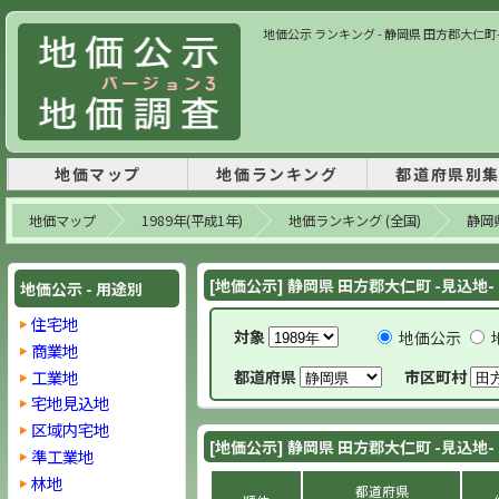
地価公示 ランキング - 静岡県 田方郡大仁町- 
地価マップ
地価ランキング
都道府県別
地価マップ
1989年(平成1年)
地価ランキング (全国)
静岡
[地価公示] 静岡県 田方郡大仁町 -見込地-
地価公示 - 用途別
住宅地
対象
地価公示
商業地
工業地
都道府県
市区町村
宅地見込地
区域内宅地
[地価公示] 静岡県 田方郡大仁町 -見込地-
準工業地
林地
都道府県