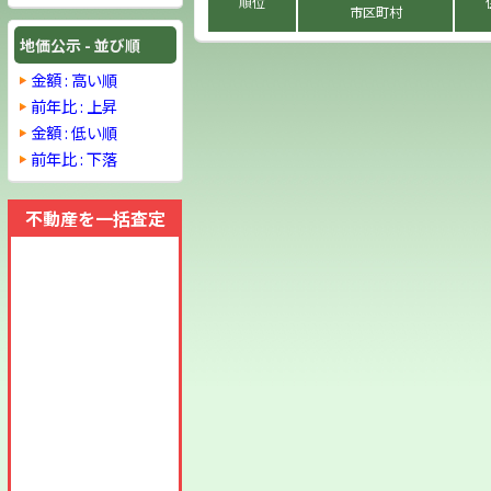
順位
市区町村
地価公示 - 並び順
金額 : 高い順
前年比 : 上昇
金額 : 低い順
前年比 : 下落
不動産を一括査定