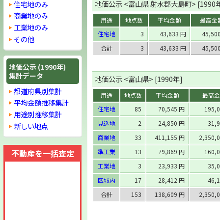
地価公示 <富山県 射水郡大島町> [1990
住宅地のみ
商業地のみ
用途
地点数
平均金額
最高金
工業地のみ
住宅地
3
43,633 円
45,50
その他
合計
3
43,633 円
45,50
地価公示 (1990年)
集計データ
地価公示 <富山県> [1990年]
都道府県別集計
用途
地点数
平均金額
最高金
平均金額推移集計
住宅地
85
70,545 円
195,
用途別推移集計
見込地
2
24,850 円
31,
新しい地点
商業地
33
411,155 円
2,350,
不動産を一括査定
準工業
13
79,869 円
160,
工業地
3
23,933 円
35,
区域内
17
28,412 円
46,
合計
153
138,609 円
2,350,