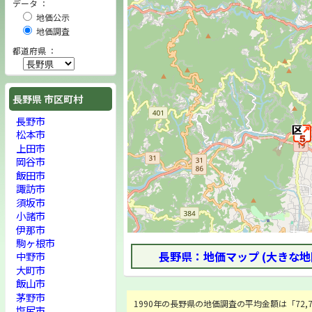
データ ：
地価公示
地価調査
都道府県 ：
長野県 市区町村
長野市
松本市
上田市
岡谷市
飯田市
諏訪市
須坂市
小諸市
伊那市
駒ヶ根市
長野県：地価マップ (大きな地
中野市
大町市
飯山市
茅野市
1990年の長野県の地価調査の平均金額は「72,71
塩尻市