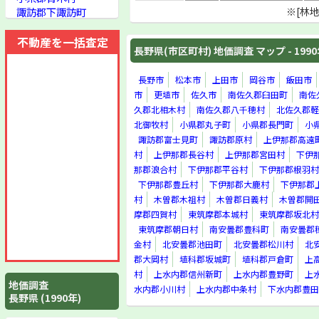
諏訪郡下諏訪町
※[林
諏訪郡富士見町
諏訪郡原村
不動産を一括査定
長野県(市区町村) 地価調査 マップ - 199
上伊那郡高遠町
上伊那郡辰野町
上伊那郡箕輪町
長野市
松本市
上田市
岡谷市
飯田市
上伊那郡飯島町
市
更埴市
佐久市
南佐久郡臼田町
南佐
上伊那郡南箕輪村
久郡北相木村
南佐久郡八千穂村
北佐久郡軽
上伊那郡中川村
北御牧村
小県郡丸子町
小県郡長門町
小
上伊那郡長谷村
諏訪郡富士見町
諏訪郡原村
上伊那郡高遠
上伊那郡宮田村
村
上伊那郡長谷村
上伊那郡宮田村
下伊
下伊那郡松川町
那郡浪合村
下伊那郡平谷村
下伊那郡根羽村
下伊那郡高森町
下伊那郡豊丘村
下伊那郡大鹿村
下伊那郡
下伊那郡阿南町
村
木曽郡木祖村
木曽郡日義村
木曽郡開
下伊那郡清内路村
摩郡四賀村
東筑摩郡本城村
東筑摩郡坂北村
下伊那郡阿智村
東筑摩郡朝日村
南安曇郡豊科町
南安曇郡
下伊那郡浪合村
金村
北安曇郡池田町
北安曇郡松川村
北
下伊那郡平谷村
郡大岡村
埴科郡坂城町
埴科郡戸倉町
上
下伊那郡根羽村
下伊那郡下條村
村
上水内郡信州新町
上水内郡豊野町
上
地価調査
下伊那郡売木村
水内郡小川村
上水内郡中条村
下水内郡豊田
長野県 (1990年)
下伊那郡天龍村
下伊那郡泰阜村