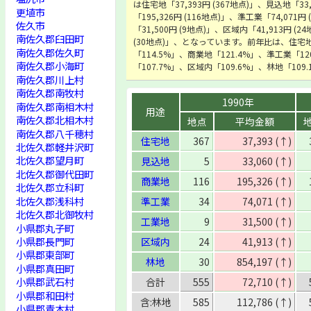
は住宅地「37,393円 (367地点)」、見込地「33
更埴市
「195,326円 (116地点)」、準工業「74,071円
佐久市
「31,500円 (9地点)」、区域内「41,913円 (2
南佐久郡臼田町
(30地点)」、となっています。前年比は、住宅
南佐久郡佐久町
「114.5%」、商業地「121.4%」、準工業「1
南佐久郡小海町
「107.7%」、区域内「109.6%」、林地「10
南佐久郡川上村
南佐久郡南牧村
1990年
南佐久郡南相木村
用途
南佐久郡北相木村
地点
平均金額
南佐久郡八千穂村
住宅地
367
37,393 (↑)
北佐久郡軽井沢町
北佐久郡望月町
見込地
5
33,060 (↑)
北佐久郡御代田町
商業地
116
195,326 (↑)
北佐久郡立科町
北佐久郡浅科村
準工業
34
74,071 (↑)
北佐久郡北御牧村
工業地
9
31,500 (↑)
小県郡丸子町
小県郡長門町
区域内
24
41,913 (↑)
小県郡東部町
林地
30
854,197 (↑)
小県郡真田町
小県郡武石村
合計
555
72,710 (↑)
小県郡和田村
含:林地
585
112,786 (↑)
小県郡青木村