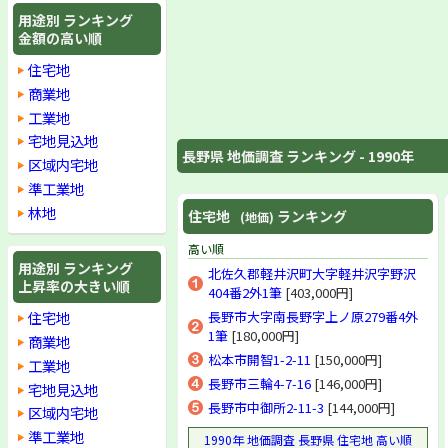
下伊那郡喬木村
用途別 ランキング
下伊那郡豊丘村
金額の高い順
下伊那郡大鹿村
住宅地
下伊那郡上村
下伊那郡南信濃村
商業地
木曽郡木曽福島町
工業地
木曽郡上松町
宅地見込地
木曽郡南木曽町
長野県 地価調査 ランキング - 1990年
区域内宅地
木曽郡楢川村
準工業地
木曽郡木祖村
木曽郡日義村
林地
住宅地
ランキング
(地価)
木曽郡開田村
木曽郡三岳村
高い順
木曽郡王滝村
用途別 ランキング
北佐久郡軽井沢町大字軽井沢字野沢
上昇率の大きい順
木曽郡大桑村
404番2外1筆
[403,000円]
木曽郡山口村
住宅地
長野市大字南長野字上ノ原279番4外
東筑摩郡明科町
1筆
[180,000円]
商業地
東筑摩郡四賀村
松本市開智1-2-11
[150,000円]
東筑摩郡本城村
工業地
東筑摩郡坂北村
長野市三輪4-7-16
[146,000円]
宅地見込地
東筑摩郡麻績村
長野市中御所2-11-3
[144,000円]
区域内宅地
東筑摩郡坂井村
準工業地
1990年 地価調査 長野県 住宅地 高い順
東筑摩郡生坂村