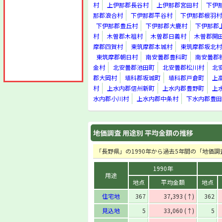
村
上伊那郡長谷村
上伊那郡宮田村
下伊
那郡浪合村
下伊那郡平谷村
下伊那郡根羽村
下伊那郡豊丘村
下伊那郡大鹿村
下伊那郡
村
木曽郡木祖村
木曽郡日義村
木曽郡開
摩郡四賀村
東筑摩郡本城村
東筑摩郡坂北村
東筑摩郡朝日村
南安曇郡豊科町
南安曇郡
金村
北安曇郡池田町
北安曇郡松川村
北
郡大岡村
埴科郡坂城町
埴科郡戸倉町
上
村
上水内郡信州新町
上水内郡豊野町
上
水内郡小川村
上水内郡中条村
下水内郡豊田
地価調査 用途別 平均金額の推移
「長野県」の1990年から過去5年間の「地価
1990年
用途
地点
平均金額
地点
住宅地
367
37,393 (↑)
362
見込地
5
33,060 (↑)
5