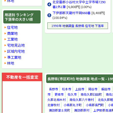
林地
北安曇郡小谷村大字中土字市場7290
番1外1筆
[4,800円] (100%)
下伊那郡天龍村平岡668番
[8,400円]
用途別 ランキング
(100.84%)
下落率の大きい順
1990年 地価調査 長野県 住宅地 下落率
住宅地
商業地
工業地
宅地見込地
区域内宅地
準工業地
林地
不動産を一括査定
長野県(市区町村) 地価調査 地点一覧 - 19
長野市
松本市
上田市
岡谷市
飯田市
市
更埴市
佐久市
南佐久郡臼田町
南佐
久郡北相木村
南佐久郡八千穂村
北佐久郡軽
北御牧村
小県郡丸子町
小県郡長門町
小
諏訪郡富士見町
諏訪郡原村
上伊那郡高遠