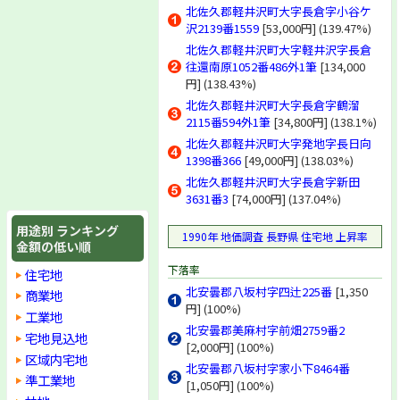
下高井郡木島平村
北佐久郡軽井沢町大字長倉字小谷ケ
下高井郡野沢温泉村
沢2139番1559
[53,000円] (139.47%)
上水内郡信州新町
北佐久郡軽井沢町大字軽井沢字長倉
上水内郡豊野町
往還南原1052番486外1筆
[134,000
上水内郡信濃町
円] (138.43%)
上水内郡牟礼村
北佐久郡軽井沢町大字長倉字鶴溜
上水内郡三水村
2115番594外1筆
[34,800円] (138.1%)
上水内郡戸隠村
北佐久郡軽井沢町大字発地字長日向
上水内郡鬼無里村
1398番366
[49,000円] (138.03%)
上水内郡小川村
北佐久郡軽井沢町大字長倉字新田
上水内郡中条村
3631番3
[74,000円] (137.04%)
下水内郡豊田村
下水内郡栄村
用途別 ランキング
長野県(林地)
1990年 地価調査 長野県 住宅地 上昇率
金額の低い順
下落率
住宅地
北安曇郡八坂村字四辻225番
[1,350
商業地
円] (100%)
工業地
北安曇郡美麻村字前畑2759番2
宅地見込地
[2,000円] (100%)
区域内宅地
北安曇郡八坂村字家小下8464番
準工業地
[1,050円] (100%)