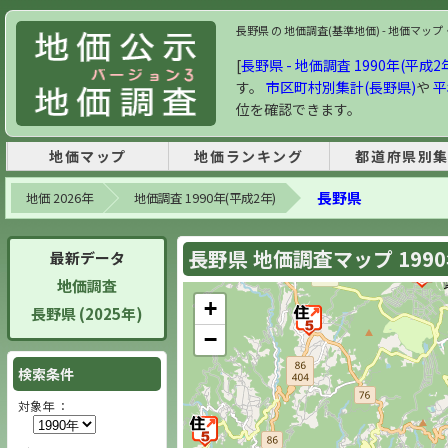
長野県 の 地価調査(基準地価) - 地価マップ・
[
長野県 - 地価調査 1990年(平成2
す。
市区町村別集計(長野県)
や
平
位を確認できます。
地価マップ
地価ランキング
都道府県別
長野県
地価 2026年
地価調査 1990年(平成2年)
長野県 地価調査マップ 199
最新データ
地価調査
+
長野県 (2025年)
−
検索条件
対象年 ：