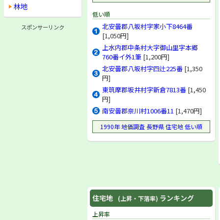
林地
東筑摩郡波田町
低い順
東筑摩郡山形村
東筑摩郡朝日村
北安曇郡八坂村字家小下8464番
スポンサーリンク
南安曇郡豊科町
[1,050円]
南安曇郡穂高町
上水内郡中条村大字御山里字本郷
南安曇郡奈川村
760番イ外1筆
[1,200円]
南安曇郡安曇村
北安曇郡八坂村字四辻225番
[1,350
南安曇郡梓川村
円]
南安曇郡三郷村
東筑摩郡坂井村字新倉7813番
[1,450
南安曇郡堀金村
円]
北安曇郡池田町
南安曇郡奈川村1006番11
[1,470円]
北安曇郡松川村
北安曇郡八坂村
1990年 地価調査 長野県 住宅地 低い順
北安曇郡美麻村
北安曇郡白馬村
北安曇郡小谷村
更級郡上山田町
更級郡大岡村
埴科郡坂城町
埴科郡戸倉町
上高井郡小布施町
住宅地
ランキング
(上昇・下落率)
上高井郡高山村
上昇率
下高井郡山ノ内町