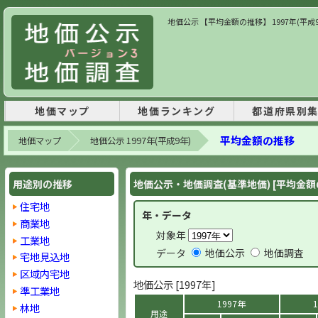
地価公示 【平均金額の推移】 1997年(平成
地価マップ
地価ランキング
都道府県別
平均金額の推移
地価マップ
地価公示 1997年(平成9年)
用途別の推移
地価公示・地価調査(基準地価) [平均金額
住宅地
年・データ
商業地
対象年
工業地
データ
地価公示
地価調査
宅地見込地
区域内宅地
地価公示 [1997年]
準工業地
1997年
林地
用途