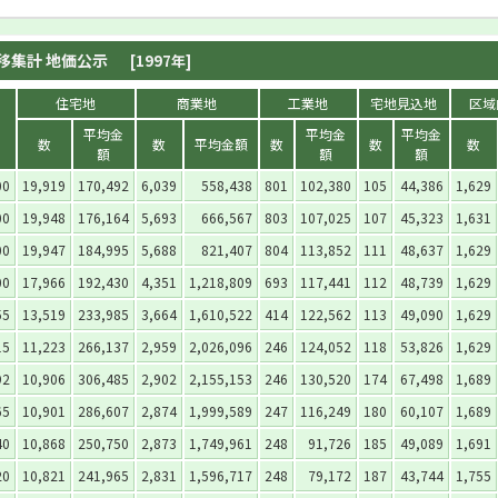
移集計 地価公示
[1997年]
住宅地
商業地
工業地
宅地見込地
区域
平均金
平均金
平均金
数
数
平均金額
数
数
数
額
額
額
00
19,919
170,492
6,039
558,438
801
102,380
105
44,386
1,629
00
19,948
176,164
5,693
666,567
803
107,025
107
45,323
1,631
00
19,947
184,995
5,688
821,407
804
113,852
111
48,637
1,629
00
17,966
192,430
4,351
1,218,809
693
117,441
112
48,739
1,629
55
13,519
233,985
3,664
1,610,522
414
122,562
113
49,090
1,629
15
11,223
266,137
2,959
2,026,096
246
124,052
118
53,826
1,629
92
10,906
306,485
2,902
2,155,153
246
130,520
174
67,498
1,689
65
10,901
286,607
2,874
1,999,589
247
116,249
180
60,107
1,689
40
10,868
250,750
2,873
1,749,961
248
91,726
185
49,089
1,691
20
10,821
241,965
2,831
1,596,717
248
79,172
187
43,744
1,755