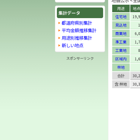
地価公示 <全国>
用途
地
集計データ
住宅地
19,
都道府県別集計
見込地
平均金額推移集計
商業地
6,
用途別推移集計
準工業
1,
新しい地点
工業地
スポンサーリンク
区域内
1,
林地
合計
30,
含:林地
30,