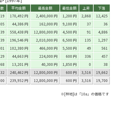
 [1997年]
点数
平均金額
最高金額
最低金額
上昇
下落
919
170,492 円
2,400,000 円
1,200 円
2,868
12,425
105
44,386 円
162,000 円
9,100 円
37
36
039
558,438 円
12,800,000 円
4,500 円
91
4,886
739
196,546 円
2,010,000 円
6,500 円
135
1,297
801
102,380 円
466,000 円
5,500 円
49
561
629
44,663 円
224,000 円
600 円
336
457
68
13,201 円
40,300 円
1,850 円
0
38
232
240,462 円
12,800,000 円
600 円
3,516
19,662
300
239,952 円
12,800,000 円
600 円
3,516
19,700
※[林地]は「10a」の価格です