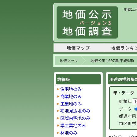
地価公示
地価マップ
地価ランキ
地価マップ
地価公示 1997年(平成9年)
詳細版
用途別推移集計 
住宅地のみ
年・データ
商業地のみ
対象年
工業地のみ
データ
宅地見込地のみ
都道府県
区域内宅地のみ
市区町村
準工業地のみ
林地のみ