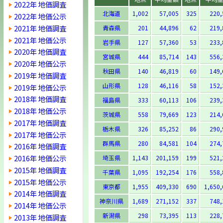
2022年 地価調査
北海道
1,002
57,005
325
220,
2022年 地価公示
2021年 地価調査
青森県
201
44,896
62
219,
2021年 地価公示
岩手県
127
57,360
53
233,
2020年 地価調査
宮城県
444
85,714
143
556,
2020年 地価公示
秋田県
140
46,819
60
149,
2019年 地価調査
山形県
128
46,116
58
152,
2019年 地価公示
2018年 地価調査
福島県
333
60,113
106
239,
2018年 地価公示
茨城県
558
79,669
123
214,
2017年 地価調査
栃木県
326
85,252
86
290,
2017年 地価公示
群馬県
280
84,581
104
274,
2016年 地価調査
2016年 地価公示
埼玉県
1,143
201,159
199
521,
2015年 地価調査
千葉県
1,095
192,254
176
558,
2015年 地価公示
東京都
1,955
409,330
690
1,650,
2014年 地価調査
神奈川県
1,689
271,152
337
748,
2014年 地価公示
新潟県
298
73,395
113
228,
2013年 地価調査