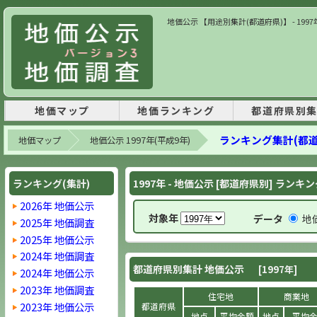
地価公示 【用途別集計(都道府県)】 - 199
地価マップ
地価ランキング
都道府県別
ランキング集計(都
地価マップ
地価公示 1997年(平成9年)
ランキング(集計)
1997年 - 地価公示 [都道府県別] ランキン
2026年 地価公示
対象年
データ
地
2025年 地価調査
2025年 地価公示
2024年 地価調査
都道府県別集計 地価公示
[1997年]
2024年 地価公示
2023年 地価調査
住宅地
商業地
2023年 地価公示
都道府県
地点
平均金額
地点
平均