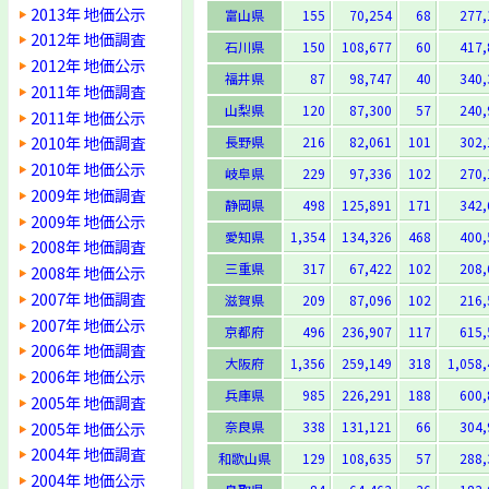
2013年 地価公示
富山県
155
70,254
68
277,
2012年 地価調査
石川県
150
108,677
60
417,
2012年 地価公示
福井県
87
98,747
40
340,
2011年 地価調査
山梨県
120
87,300
57
240,
2011年 地価公示
2010年 地価調査
長野県
216
82,061
101
302,
2010年 地価公示
岐阜県
229
97,336
102
270,
2009年 地価調査
静岡県
498
125,891
171
342,
2009年 地価公示
愛知県
1,354
134,326
468
400,
2008年 地価調査
三重県
317
67,422
102
208,
2008年 地価公示
2007年 地価調査
滋賀県
209
87,096
102
216,
2007年 地価公示
京都府
496
236,907
117
615,
2006年 地価調査
大阪府
1,356
259,149
318
1,058,
2006年 地価公示
兵庫県
985
226,291
188
600,
2005年 地価調査
2005年 地価公示
奈良県
338
131,121
66
304,
2004年 地価調査
和歌山県
129
108,635
57
288,
2004年 地価公示