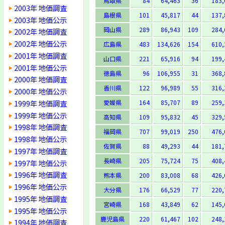
鳥取県
84
64,463
36
183,
2003年 地価調査
島根県
101
45,817
44
137,
2003年 地価公示
岡山県
289
86,943
109
284,
2002年 地価調査
2002年 地価公示
広島県
483
134,626
154
610,
2001年 地価調査
山口県
221
65,916
94
199,
2001年 地価公示
徳島県
96
106,955
31
368,
2000年 地価調査
香川県
122
96,989
55
316,
2000年 地価公示
1999年 地価調査
愛媛県
164
85,707
89
259,
1999年 地価公示
高知県
109
95,832
45
329,
1998年 地価調査
福岡県
707
99,019
250
476,
1998年 地価公示
佐賀県
88
49,293
44
181,
1997年 地価調査
長崎県
205
75,724
75
408,
1997年 地価公示
1996年 地価調査
熊本県
200
83,008
68
426,
1996年 地価公示
大分県
176
66,529
77
220,
1995年 地価調査
宮崎県
168
43,849
62
145,
1995年 地価公示
鹿児島県
220
61,467
102
248,
1994年 地価調査