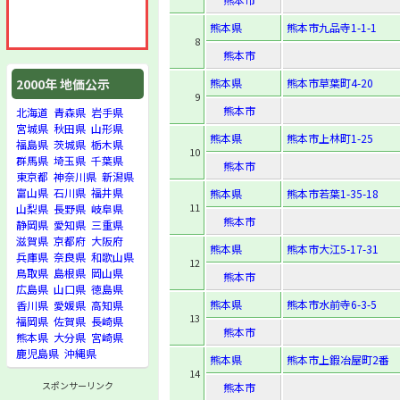
熊本県
熊本市九品寺1-1-1
8
熊本市
熊本県
熊本市草葉町4-20
2000年 地価公示
9
熊本市
北海道
青森県
岩手県
宮城県
秋田県
山形県
熊本県
熊本市上林町1-25
福島県
茨城県
栃木県
10
群馬県
埼玉県
千葉県
熊本市
東京都
神奈川県
新潟県
富山県
石川県
福井県
熊本県
熊本市若葉1-35-18
11
山梨県
長野県
岐阜県
熊本市
静岡県
愛知県
三重県
滋賀県
京都府
大阪府
熊本県
熊本市大江5-17-31
兵庫県
奈良県
和歌山県
12
鳥取県
島根県
岡山県
熊本市
広島県
山口県
徳島県
熊本県
熊本市水前寺6-3-5
香川県
愛媛県
高知県
13
福岡県
佐賀県
長崎県
熊本市
熊本県
大分県
宮崎県
鹿児島県
沖縄県
熊本県
熊本市上鍜冶屋町2番
14
スポンサーリンク
熊本市