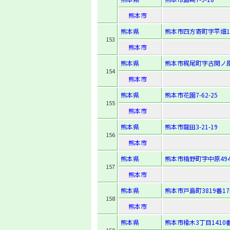
熊本市
熊本県
熊本市四方寄町字平畑14
153
熊本市
熊本県
熊本市梶尾町字古閑ノ原1
154
熊本市
熊本県
熊本市花園7-62-25
155
熊本市
熊本県
熊本市龍田3-21-19
156
熊本市
熊本県
熊本市楠野町字中原494
157
熊本市
熊本県
熊本市戸島町3819番1
158
熊本市
熊本県
熊本市楡木3丁目1410