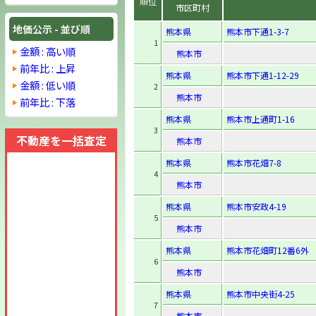
順位
市区町村
地価公示 - 並び順
熊本県
熊本市下通1-3-7
1
金額 : 高い順
熊本市
前年比 : 上昇
熊本県
熊本市下通1-12-29
金額 : 低い順
2
熊本市
前年比 : 下落
熊本県
熊本市上通町1-16
3
不動産を一括査定
熊本市
熊本県
熊本市花畑7-8
4
熊本市
熊本県
熊本市安政4-19
5
熊本市
熊本県
熊本市花畑町12番6外
6
熊本市
熊本県
熊本市中央街4-25
7
熊本市