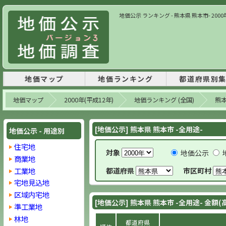
地価公示 ランキング - 熊本県 熊本市- 2000
地価マップ
地価ランキング
都道府県別
地価マップ
2000年(平成12年)
地価ランキング (全国)
熊
[地価公示] 熊本県 熊本市 -全用途-
地価公示 - 用途別
住宅地
対象
地価公示
商業地
工業地
都道府県
市区町村
宅地見込地
区域内宅地
[地価公示] 熊本県 熊本市 -全用途- 金額(
準工業地
林地
都道府県