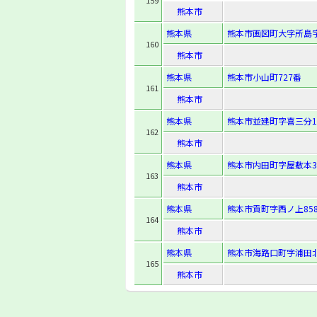
159
熊本市
熊本県
熊本市画図町大字所島字
160
熊本市
熊本県
熊本市小山町727番
161
熊本市
熊本県
熊本市並建町字喜三分1
162
熊本市
熊本県
熊本市内田町字屋敷本39
163
熊本市
熊本県
熊本市貢町字西ノ上858
164
熊本市
熊本県
熊本市海路口町字浦田北
165
熊本市