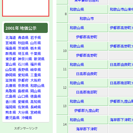
和歌山県
和歌山市山東中
8
和歌山市
和歌山県
伊都郡高野町大
2001年 地価公示
伊都郡高野町
北海道
青森県
岩手県
宮城県
秋田県
山形県
和歌山県
伊都郡高野町
福島県
茨城県
栃木県
10
群馬県
埼玉県
千葉県
伊都郡高野町
東京都
神奈川県
新潟県
富山県
石川県
福井県
和歌山県
日高郡由良町大
11
山梨県
長野県
岐阜県
日高郡由良町
静岡県
愛知県
三重県
滋賀県
京都府
大阪府
和歌山県
日高郡南部町大
兵庫県
奈良県
和歌山県
12
鳥取県
島根県
岡山県
日高郡南部町
広島県
山口県
徳島県
和歌山県
伊都郡九度山町
香川県
愛媛県
高知県
13
福岡県
佐賀県
長崎県
伊都郡九度山町
熊本県
大分県
宮崎県
鹿児島県
沖縄県
和歌山県
海草郡下津町大
14
スポンサーリンク
海草郡下津町