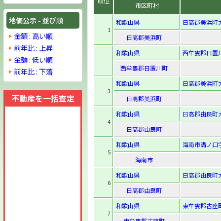
順位
市区町村
地価公示 - 並び順
和歌山県
日高郡美浜町大
1
金額 : 高い順
日高郡美浜町
前年比 : 上昇
和歌山県
西牟婁郡日置
金額 : 低い順
西牟婁郡日置川町
前年比 : 下落
和歌山県
日高郡美浜町大
3
不動産を一括査定
日高郡美浜町
和歌山県
日高郡由良町大
4
日高郡由良町
和歌山県
海南市溝ノ口字
5
海南市
和歌山県
日高郡由良町大
6
日高郡由良町
和歌山県
東牟婁郡古座町
7
東牟婁郡古座町