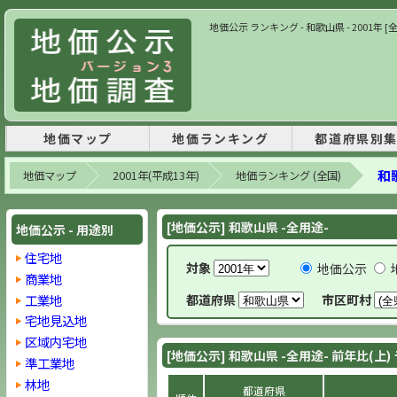
地価公示 ランキング - 和歌山県 - 2001年 
地価マップ
地価ランキング
都道府県別
和歌
地価マップ
2001年(平成13年)
地価ランキング (全国)
[地価公示] 和歌山県 -全用途-
地価公示 - 用途別
住宅地
対象
地価公示
商業地
工業地
都道府県
市区町村
宅地見込地
区域内宅地
[地価公示] 和歌山県 -全用途- 前年比(上
準工業地
林地
都道府県