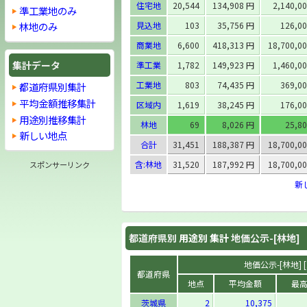
住宅地
20,544
134,908 円
2,140,0
準工業地のみ
見込地
103
35,756 円
126,0
林地のみ
商業地
6,600
418,313 円
18,700,0
集計データ
準工業
1,782
149,923 円
1,460,0
工業地
803
74,435 円
369,0
都道府県別集計
平均金額推移集計
区域内
1,619
38,245 円
176,0
用途別推移集計
林地
69
8,026 円
25,8
新しい地点
合計
31,451
188,387 円
18,700,0
含:林地
31,520
187,992 円
18,700,0
スポンサーリンク
新
都道府県別
用途別 集計
地価公示-[林地]
地価公示-[林地] [
都道府県
地点
平均金額
最
茨城県
2
10,375