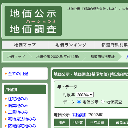
地価公示 【都道府県別集計：林地】 2002年
地価マップ
地価ランキング
都道府県別
地価マップ
地価公示 2002年(平成14年)
都道府県別集計
全ての用途
地価公示・地価調査(基準地価) [都道府県
年・データ
用途別
対象年
住宅地のみ
データ
地価公示
地価調査
商業地のみ
工業地のみ
地価公示-[
用途別
] [2002年]
宅地見込地のみ
用途
地点数
平均金額
最高金
区域内宅地のみ