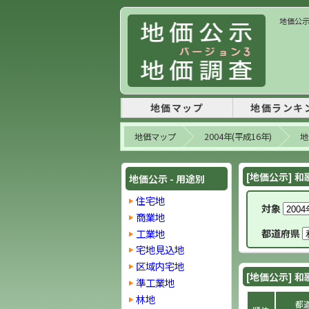
地価公示 
地価マップ
地価ランキ
地価マップ
2004年(平成16年)
地
[地価公示] 和
地価公示 - 用途別
住宅地
対象
商業地
工業地
都道府県
宅地見込地
区域内宅地
[地価公示] 和
準工業地
林地
都