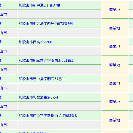
県
和歌山市新中通2丁目37番
商業地
山市
県
和歌山市中之島字西垣内673番9外
商業地
山市
県
和歌山市西高松2-9-6
商業地
山市
県
和歌山市紀三井寺字南前浜621番1
商業地
山市
県
和歌山市新中島字明石67番11
商業地
山市
県
和歌山市和歌浦東2-9-54
商業地
山市
県
和歌山市西浜字下新堤内ノ坪983番8
商業地
山市