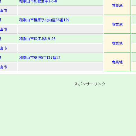
県
和歌山市和歌浦中1-5-8
商業地
山市
県
和歌山市榎原字北内座86番1外
商業地
山市
県
和歌山市松江北6-9-26
商業地
山市
県
和歌山市築港5丁目7番12
商業地
山市
スポンサーリンク