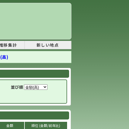
推移集計
新しい地点
(高)
並び順
金額
順位 (金額/前年比)