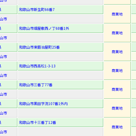
県
和歌山市新生町66番7
商業地
山市
県
和歌山市畑屋敷西ノ丁68番1外
商業地
山市
県
和歌山市東鍜冶屋町25番
商業地
山市
県
和歌山市西高松1-3-13
商業地
山市
県
和歌山市三番丁77番
商業地
山市
県
和歌山市黒田字流107番1外内
商業地
山市
県
和歌山市十三番丁12番
商業地
山市