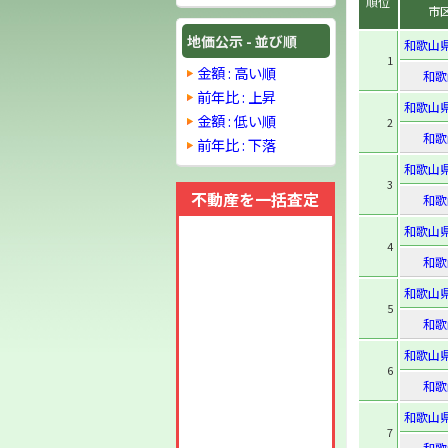
順位
市
地価公示 - 並び順
和歌山
1
金額 : 高い順
和歌
前年比 : 上昇
和歌山
金額 : 低い順
2
和歌
前年比 : 下落
和歌山
3
不動産を一括査定
和歌
和歌山
4
和歌
和歌山
5
和歌
和歌山
6
和歌
和歌山
7
和歌