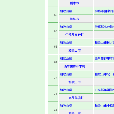
橋本市
和歌山県
御坊市薗字円津
66
御坊市
和歌山県
伊都郡高野町
67
伊都郡高野町
和歌山県
和歌山市杭ノ瀬
68
和歌山市
和歌山県
西牟婁郡串本
69
西牟婁郡串本町
和歌山県
和歌山市紀三井
70
和歌山市
和歌山県
日高郡美浜町
71
日高郡美浜町
和歌山県
和歌山市小松原
72
和歌山市