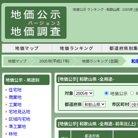
地価公示 ランキング - 和歌山県 - 2005年 
地価マップ
地価ランキング
都道府県別
和歌
地価マップ
2005年(平成17年)
地価ランキング (全国)
[地価公示] 和歌山県 -全用途-
地価公示 - 用途別
住宅地
対象
地価公示
商業地
工業地
都道府県
市区町村
宅地見込地
区域内宅地
[地価公示] 和歌山県 -全用途- 前年比(上
準工業地
林地
都道府県