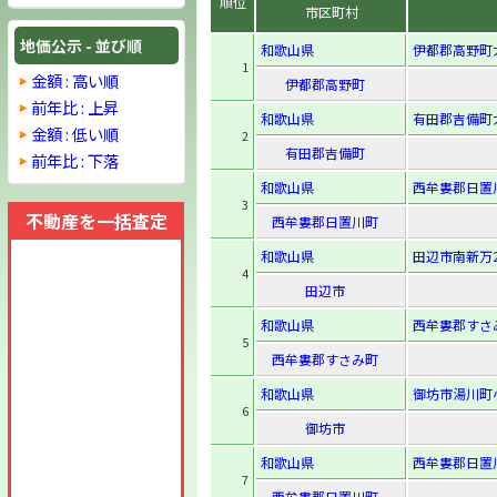
順位
市区町村
地価公示 - 並び順
和歌山県
伊都郡高野町
1
金額 : 高い順
伊都郡高野町
前年比 : 上昇
和歌山県
有田郡吉備町
金額 : 低い順
2
有田郡吉備町
前年比 : 下落
和歌山県
西牟婁郡日置川
3
不動産を一括査定
西牟婁郡日置川町
和歌山県
田辺市南新万2
4
田辺市
和歌山県
西牟婁郡すさみ
5
西牟婁郡すさみ町
和歌山県
御坊市湯川町
6
御坊市
和歌山県
西牟婁郡日置
7
西牟婁郡日置川町