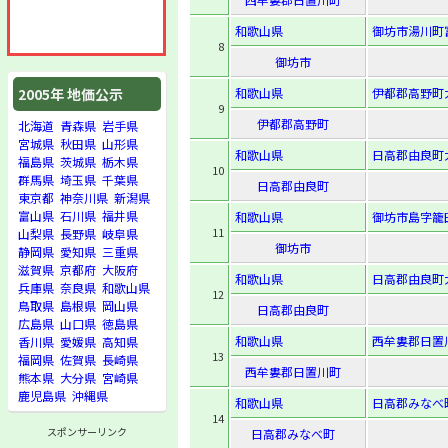
和歌山県
御坊市湯川町富
8
御坊市
和歌山県
伊都郡高野町
2005年 地価公示
9
伊都郡高野町
北海道
青森県
岩手県
宮城県
秋田県
山形県
和歌山県
日高郡由良町大
福島県
茨城県
栃木県
10
群馬県
埼玉県
千葉県
日高郡由良町
東京都
神奈川県
新潟県
富山県
石川県
福井県
和歌山県
御坊市島字籠田
11
山梨県
長野県
岐阜県
御坊市
静岡県
愛知県
三重県
滋賀県
京都府
大阪府
和歌山県
日高郡由良町大
兵庫県
奈良県
和歌山県
12
鳥取県
島根県
岡山県
日高郡由良町
広島県
山口県
徳島県
和歌山県
西牟婁郡日置
香川県
愛媛県
高知県
13
福岡県
佐賀県
長崎県
西牟婁郡日置川町
熊本県
大分県
宮崎県
鹿児島県
沖縄県
和歌山県
日高郡みなべ町
14
スポンサーリンク
日高郡みなべ町