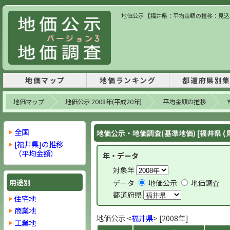
地価公示 【福井県：平均金額の推移：見込地】
地価マップ
地価ランキング
都道府県別
地価マップ
地価公示 2008年(平成20年)
平均金額の推移
全国
地価公示・地価調査(基準地価) [福井県 (
[福井県]の推移
（平均金額）
年・データ
対象年
用途別
データ
地価公示
地価調査
都道府県
住宅地
商業地
地価公示 <
福井県
> [2008年]
工業地