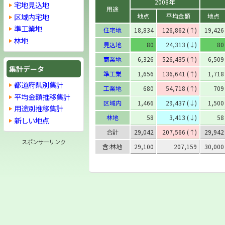
2008年
宅地見込地
用途
区域内宅地
地点
平均金額
地点
準工業地
住宅地
18,834
126,862 (↑)
19,426
林地
見込地
80
24,313 (↓)
80
商業地
6,326
526,435 (↑)
6,509
集計データ
準工業
1,656
136,641 (↑)
1,718
都道府県別集計
工業地
680
54,718 (↑)
709
平均金額推移集計
区域内
1,466
29,437 (↓)
1,500
用途別推移集計
林地
58
3,413 (↓)
58
新しい地点
合計
29,042
207,566 (↑)
29,942
スポンサーリンク
含:林地
29,100
207,159
30,000