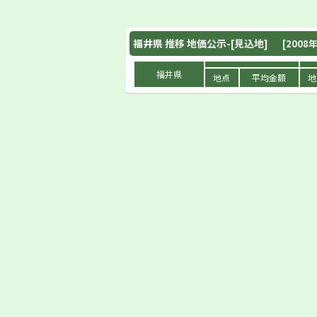
福井県
推移 地価公示-[見込地]
[2008年
福井県
地点
平均金額
地