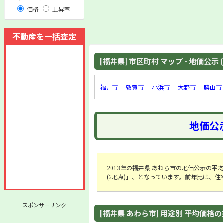
価格
上昇率
不動産を一括査定
[福井県] 市区町村 マップ - 地価公示 (
福井市
敦賀市
小浜市
大野市
勝山市
地価公示
2013年の福井県 あわら市の地価公示の平均金額
(2地点)」、となっています。前年比は、住宅
スポンサーリンク
[福井県 あわら市] 用途別 平均価格の推移