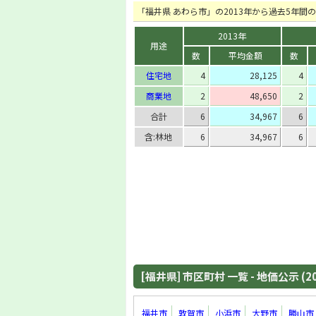
「福井県 あわら市」の2013年から過去5年
2013年
用途
数
平均金額
数
住宅地
4
28,125
4
商業地
2
48,650
2
合計
6
34,967
6
含:林地
6
34,967
6
[福井県] 市区町村 一覧 - 地価公示 (2
福井市
敦賀市
小浜市
大野市
勝山市