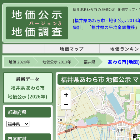
福井県あわら市 の 地価公示 - 地価マップ・ラン
[
福井県あわら市 - 地価公示 2013年
集計
」 「
福井県の平均金額推移
」
地価マップ
地価ランキン
あわら市(地図)
地価 2026年
地価公示 2013年
福井県
福井県あわら市 地価公示 マップ
最新データ
福井県 あわら市
+
地価公示 (2026年)
−
都道府県
市区町村