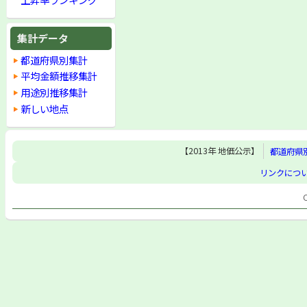
集計データ
都道府県別集計
平均金額推移集計
用途別推移集計
新しい地点
【2013年 地価公示】
都道府県
リンクにつ