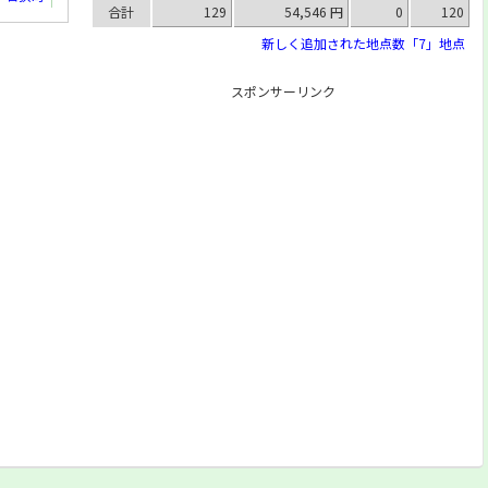
合計
129
54,546 円
0
120
新しく追加された地点数「7」地点
スポンサーリンク