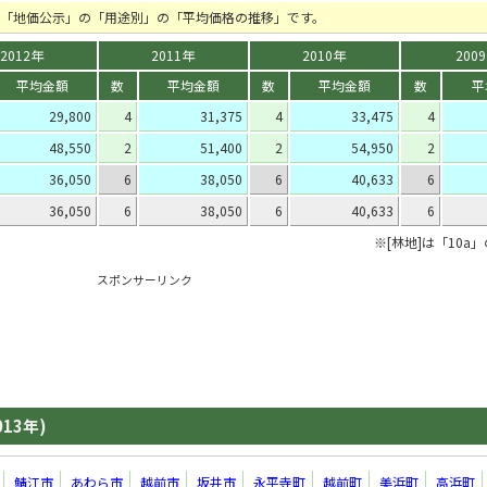
間の「地価公示」の「用途別」の「平均価格の推移」です。
2012年
2011年
2010年
200
平均金額
数
平均金額
数
平均金額
数
平
29,800
4
31,375
4
33,475
4
48,550
2
51,400
2
54,950
2
36,050
6
38,050
6
40,633
6
36,050
6
38,050
6
40,633
6
※[林地]は「10a
スポンサーリンク
013年)
鯖江市
あわら市
越前市
坂井市
永平寺町
越前町
美浜町
高浜町