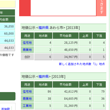
9年
均金額
36,050
地価公示 <
福井県
あわら市> [2013年]
60,000
用途
地点数
平均金額
上昇
下落
44,033
住宅地
4
28,125 円
0
4
44,033
商業地
2
48,650 円
0
1
」の価格です
合計
6
34,967 円
0
5
新しく追加された地点数「1」地点
地価公示 <
福井県
> [2013年]
用途
地点数
平均金額
上昇
下落
住宅地
86
42,612 円
0
79
商業地
38
84,605 円
0
36
工業地
5
31,360 円
0
5
若狭町