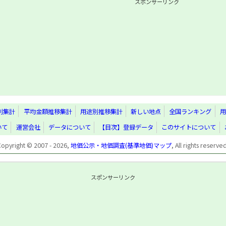
スポンサーリンク
別集計
平均金額推移集計
用途別推移集計
新しい地点
全国ランキング
用
いて
運営会社
データについて
【目次】登録データ
このサイトについて
Copyright © 2007 - 2026,
地価公示・地価調査(基準地価)マップ
, All rights reserve
スポンサーリンク