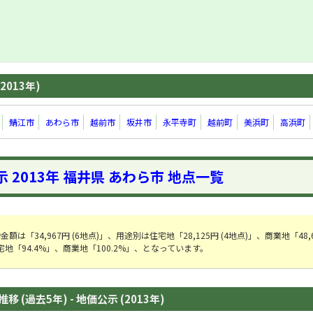
2013年)
鯖江市
あわら市
越前市
坂井市
永平寺町
越前町
美浜町
高浜町
 2013年 福井県 あわら市 地点一覧
は「34,967円 (6地点)」、用途別は住宅地「28,125円 (4地点)」、商業地「48,
地「94.4%」、商業地「100.2%」、となっています。
 (過去5年) - 地価公示 (2013年)