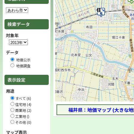
検索データ
対象年
データ
地価公示
地価調査
表示設定
用途
すべて (6)
住宅地 (4)
福井県：地価マップ (大きな地
商業地 (2)
工業地 ()
その他 (0)
マップ表示