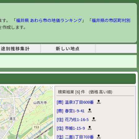
ます。 「
福井県 あわら市の地価ランキング
」 「
福井県の市区町村別
を作成します。
用途別推移集計
新しい地点
検索結果 [6] 件 (価格 高い順)
[商]
温泉3丁目608番
[商]
春宮1-9-41
[住]
花乃杜1-16-5
[住]
市姫1-15-9
[住]
二面1丁目703番