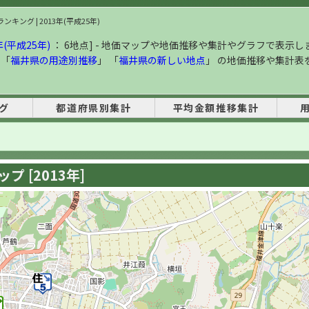
キング | 2013年(平成25年)
(平成25年)
： 6地点] - 地価マップや地価推移や集計やグラフで表示し
 「
福井県の用途別推移
」 「
福井県の新しい地点
」 の地価推移や集計表
グ
都道府県別集計
平均金額推移集計
 [2013年]