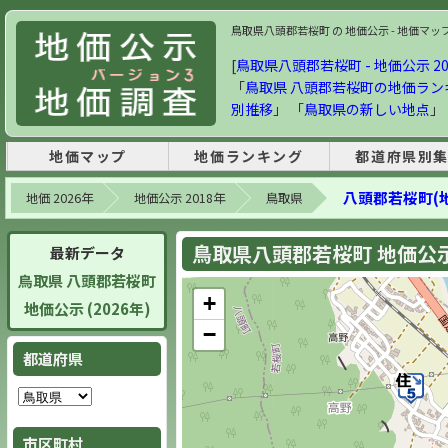
鳥取県八頭郡若桜町 の 地価公示 - 地価マップ・
[
鳥取県八頭郡若桜町 - 地価公示 20
「
鳥取県 八頭郡若桜町の地価ラン
別推移
」 「
鳥取県の新しい地点
」
地価マップ
地価ランキング
都道府県別
八頭郡若桜町(
地価 2026年
地価公示 2018年
鳥取県
鳥取県八頭郡若桜町 地価公示 
最新データ
鳥取県 八頭郡若桜町
+
地価公示 (2026年)
−
都道府県
市区町村