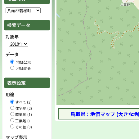
検索データ
対象年
データ
地価公示
地価調査
表示設定
用途
すべて (3)
住宅地 (2)
鳥取県：地価マップ (大きな地
商業地 (1)
工業地 ()
その他 (0)
マップ表示