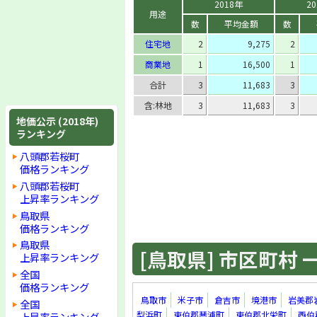
2018年
2
用途
数
平均金額
数
住宅地
2
9,275
2
商業地
1
16,500
1
合計
3
11,683
3
含:林地
3
11,683
3
地価公示 (2018年)
ランキング
八頭郡若桜町
価格ランキング
八頭郡若桜町
上昇率ランキング
鳥取県
価格ランキング
鳥取県
[鳥取県] 市区町村 一覧
上昇率ランキング
全国
価格ランキング
鳥取市
米子市
倉吉市
境港市
岩美郡
全国
梨浜町
東伯郡琴浦町
東伯郡北栄町
西伯
上昇率ランキング