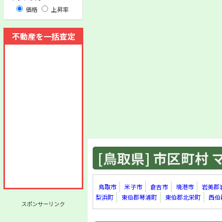
価格
上昇率
不動産を一括査定
[鳥取県] 市区町村 マ
鳥取市
米子市
倉吉市
境港市
岩美郡
梨浜町
東伯郡琴浦町
東伯郡北栄町
西伯
スポンサーリンク