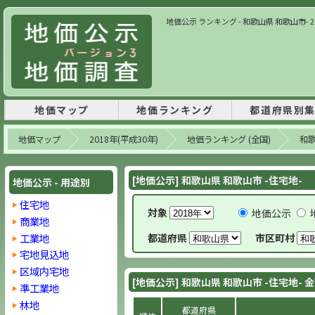
地価公示 ランキング - 和歌山県 和歌山市- 20
地価マップ
地価ランキング
都道府県別
地価マップ
2018年(平成30年)
地価ランキング (全国)
和
[地価公示] 和歌山県 和歌山市 -住宅地-
地価公示 - 用途別
住宅地
対象
地価公示
商業地
工業地
都道府県
市区町村
宅地見込地
区域内宅地
[地価公示] 和歌山県 和歌山市 -住宅地- 
準工業地
林地
都道府県