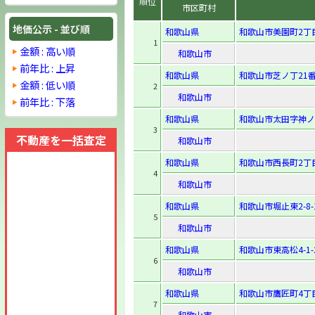
順位
市区町村
地価公示 - 並び順
和歌山県
和歌山市美園町2丁
1
金額 : 高い順
和歌山市
前年比 : 上昇
和歌山県
和歌山市芝ノ丁21
金額 : 低い順
2
和歌山市
前年比 : 下落
和歌山県
和歌山市太田字神ノ
3
不動産を一括査定
和歌山市
和歌山県
和歌山市西長町2丁
4
和歌山市
和歌山県
和歌山市堀止東2-8-
5
和歌山市
和歌山県
和歌山市東高松4-1-
6
和歌山市
和歌山県
和歌山市鷹匠町4丁目
7
和歌山市