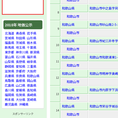
和歌山県
和歌山市中之島字貝柄
8
和歌山市
和歌山県
和歌山市砂山南2-5-
2018年 地価公示
9
和歌山市
北海道
青森県
岩手県
宮城県
秋田県
山形県
和歌山県
和歌山市紀三井寺字中
福島県
茨城県
栃木県
10
群馬県
埼玉県
千葉県
和歌山市
東京都
神奈川県
新潟県
富山県
石川県
福井県
和歌山県
和歌山市和歌浦東1-8
11
山梨県
長野県
岐阜県
和歌山市
静岡県
愛知県
三重県
滋賀県
京都府
大阪府
和歌山県
和歌山市鳴神字奥嶋7
兵庫県
奈良県
和歌山県
12
鳥取県
島根県
岡山県
和歌山市
広島県
山口県
徳島県
和歌山県
和歌山市内原字下浜9
香川県
愛媛県
高知県
13
福岡県
佐賀県
長崎県
和歌山市
熊本県
大分県
宮崎県
鹿児島県
沖縄県
和歌山県
和歌山市栄谷字城谷9
14
スポンサーリンク
和歌山市