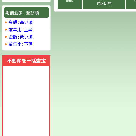
順位
市区町村
地価公示 - 並び順
金額 : 高い順
前年比 : 上昇
金額 : 低い順
前年比 : 下落
不動産を一括査定