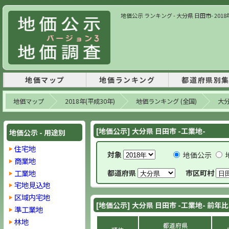
地価公示 ランキング - 大分県 日田市- 2018
地価マップ
地価ランキング
都道府県別
地価マップ
2018年(平成30年)
地価ランキング (全国)
大
[地価公示] 大分県 日田市 -工業地-
地価公示 - 用途別
住宅地
対象
地価公示
商業地
工業地
都道府県
市区町村
宅地見込地
区域内宅地
[地価公示] 大分県 日田市 -工業地- 前年
準工業地
林地
都道府県