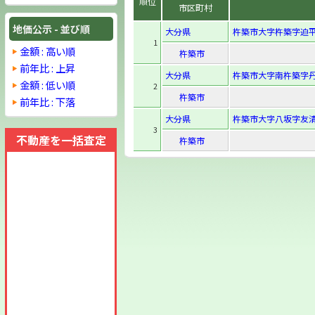
順位
市区町村
地価公示 - 並び順
大分県
杵築市大字杵築字迫平
1
金額 : 高い順
杵築市
前年比 : 上昇
大分県
杵築市大字南杵築字丹伏
金額 : 低い順
2
杵築市
前年比 : 下落
大分県
杵築市大字八坂字友清2
3
不動産を一括査定
杵築市