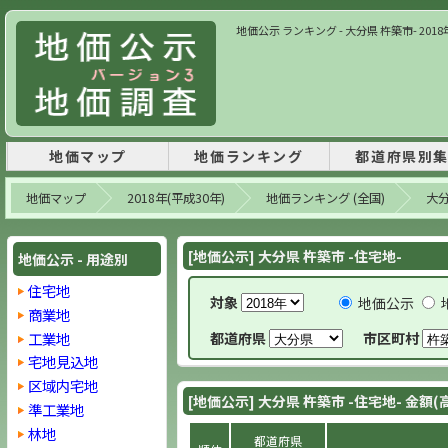
地価公示 ランキング - 大分県 杵築市- 2018
地価マップ
地価ランキング
都道府県別
地価マップ
2018年(平成30年)
地価ランキング (全国)
大
[地価公示] 大分県 杵築市 -住宅地-
地価公示 - 用途別
住宅地
対象
地価公示
商業地
工業地
都道府県
市区町村
宅地見込地
区域内宅地
[地価公示] 大分県 杵築市 -住宅地- 金額(
準工業地
林地
都道府県