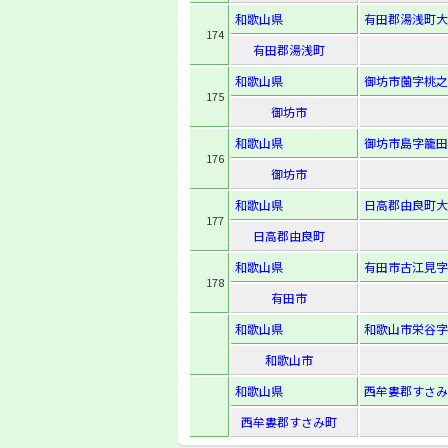
和歌山県
有田郡湯浅町大字
174
有田郡湯浅町
和歌山県
御坊市薗字桃之木
175
御坊市
和歌山県
御坊市島字籠田1
176
御坊市
和歌山県
日高郡由良町大
177
日高郡由良町
和歌山県
有田市古江見字
178
有田市
和歌山県
和歌山市栄谷字城
和歌山市
和歌山県
西牟婁郡すさみ
西牟婁郡すさみ町