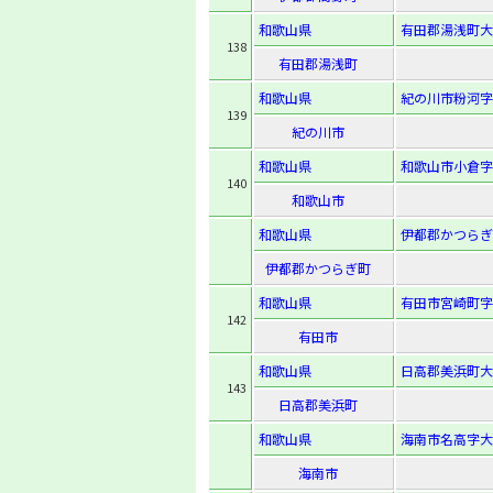
和歌山県
有田郡湯浅町大字
138
有田郡湯浅町
和歌山県
紀の川市粉河字西
139
紀の川市
和歌山県
和歌山市小倉字芝
140
和歌山市
和歌山県
伊都郡かつらぎ
伊都郡かつらぎ町
和歌山県
有田市宮崎町字
142
有田市
和歌山県
日高郡美浜町大
143
日高郡美浜町
和歌山県
海南市名高字大
海南市