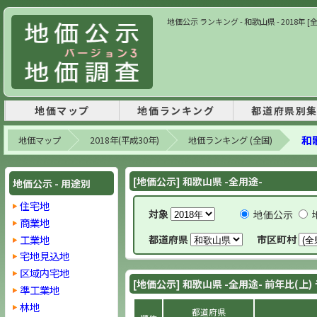
地価公示 ランキング - 和歌山県 - 2018年 
地価マップ
地価ランキング
都道府県別
和歌
地価マップ
2018年(平成30年)
地価ランキング (全国)
[地価公示] 和歌山県 -全用途-
地価公示 - 用途別
住宅地
対象
地価公示
商業地
工業地
都道府県
市区町村
宅地見込地
区域内宅地
[地価公示] 和歌山県 -全用途- 前年比(上
準工業地
林地
都道府県