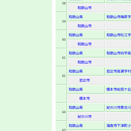
58
和歌山市
和歌山県
和歌山市梅原字
59
和歌山市
和歌山県
和歌山市松江字向
60
和歌山市
和歌山県
和歌山市向字高
61
和歌山市
和歌山県
岩出市高瀬字村北
62
岩出市
和歌山県
橋本市紀見ケ丘3-
橋本市
和歌山県
紀の川市貴志川
64
紀の川市
和歌山県
海南市下津町小原
65