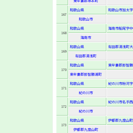
東牟婁郡串本町
和歌山県
和歌山市加太字南
167
和歌山市
和歌山県
海南市船尾字中濱
168
海南市
和歌山県
有田郡湯浅町大
169
有田郡湯浅町
和歌山県
東牟婁郡那智勝浦
170
東牟婁郡那智勝浦町
和歌山県
紀の川市粉河字彌
171
紀の川市
和歌山県
紀の川市名手西
172
紀の川市
和歌山県
伊都郡九度山町
173
伊都郡九度山町