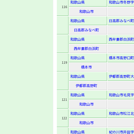
和歌山県
和歌山市冬野字
116
和歌山市
和歌山県
日高郡みなべ町
日高郡みなべ町
和歌山県
西牟婁郡白浜町
西牟婁郡白浜町
和歌山県
橋本市高野口町
119
橋本市
和歌山県
伊都郡高野町大
伊都郡高野町
和歌山県
和歌山市毛見字中
121
和歌山市
和歌山県
和歌山市松江北6-
122
和歌山市
和歌山県
紀の川市井田字