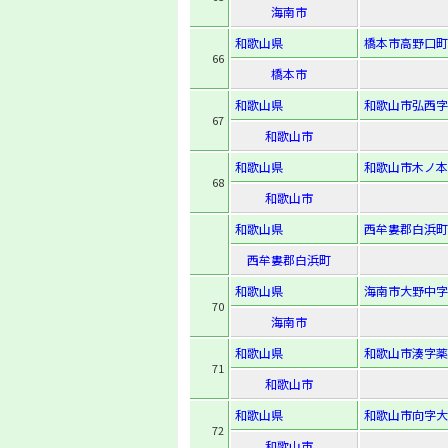
海南市
和歌山県
橋本市高野口町
66
橋本市
和歌山県
和歌山市弘西字開
67
和歌山市
和歌山県
和歌山市木ノ本
68
和歌山市
和歌山県
西牟婁郡白浜町字
西牟婁郡白浜町
和歌山県
海南市大野中字
70
海南市
和歌山県
和歌山市湊字薬
71
和歌山市
和歌山県
和歌山市向字大西
72
和歌山市