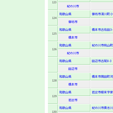
123
紀の川市
和歌山県
御坊市湯川町小
124
御坊市
和歌山県
橋本市古佐田3-9
125
橋本市
和歌山県
紀の川市桃山町
126
紀の川市
和歌山県
田辺市古尾8-3
田辺市
和歌山県
橋本市隅田町河
128
橋本市
和歌山県
岩出市根来字家
129
岩出市
和歌山県
紀の川市貴志川
130