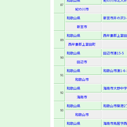
和歌山県
紀の川市北大井
87
紀の川市
和歌山県
新宮市井の沢3-
新宮市
和歌山県
西牟婁郡上富田
89
西牟婁郡上富田町
和歌山県
田辺市湊15-5
90
田辺市
和歌山県
和歌山市湊1-6-
91
和歌山市
和歌山県
海南市大野中字井
92
海南市
和歌山県
和歌山市築港2
93
和歌山市
和歌山県
海南市鳥居字西