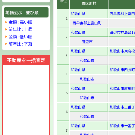
順位
市区町村
地価公示 - 並び順
和歌山県
西牟婁郡上富田町
1
金額 : 高い順
西牟婁郡上富田町
前年比 : 上昇
和歌山県
田辺市神島台19
金額 : 低い順
2
田辺市
前年比 : 下落
和歌山県
和歌山市東高松4-
3
不動産を一括査定
和歌山市
和歌山県
和歌山市西長町
4
和歌山市
和歌山県
和歌山市屋形町
5
和歌山市
和歌山県
和歌山市三番丁
6
和歌山市
和歌山県
和歌山市十番丁
7
和歌山市