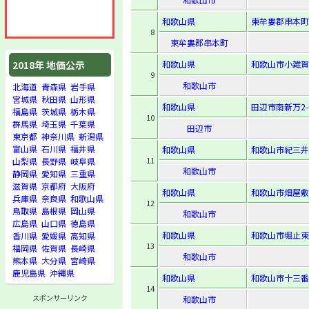
和歌山県
東牟婁郡串本町サ
8
東牟婁郡串本町
和歌山県
和歌山市小雑賀
2018年 地価公示
9
和歌山市
北海道
青森県
岩手県
宮城県
秋田県
山形県
和歌山県
田辺市南新万2-
福島県
茨城県
栃木県
10
群馬県
埼玉県
千葉県
田辺市
東京都
神奈川県
新潟県
富山県
石川県
福井県
和歌山県
和歌山市紀三井
11
山梨県
長野県
岐阜県
和歌山市
静岡県
愛知県
三重県
滋賀県
京都府
大阪府
和歌山県
和歌山市畑屋敷
兵庫県
奈良県
和歌山県
12
鳥取県
島根県
岡山県
和歌山市
広島県
山口県
徳島県
和歌山県
和歌山市堀止東2-
香川県
愛媛県
高知県
13
福岡県
佐賀県
長崎県
和歌山市
熊本県
大分県
宮崎県
鹿児島県
沖縄県
和歌山県
和歌山市十三番
14
スポンサーリンク
和歌山市