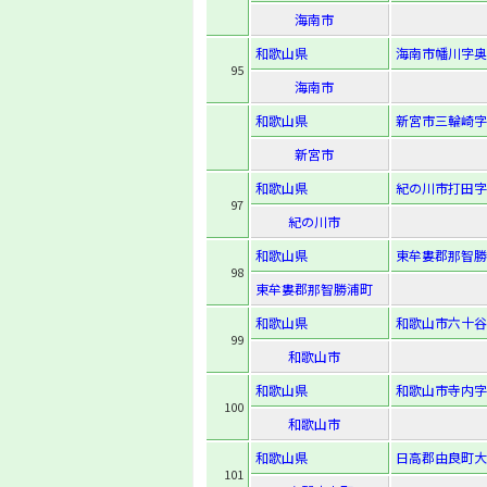
海南市
和歌山県
海南市幡川字奥
95
海南市
和歌山県
新宮市三輪崎字岡
新宮市
和歌山県
紀の川市打田字鳥
97
紀の川市
和歌山県
東牟婁郡那智勝
98
東牟婁郡那智勝浦町
和歌山県
和歌山市六十谷
99
和歌山市
和歌山県
和歌山市寺内字
100
和歌山市
和歌山県
日高郡由良町大
101