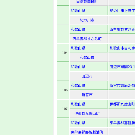
日高郡由良町
和歌山県
紀の川市上野字
紀の川市
和歌山県
西牟婁郡すさみ
西牟婁郡すさみ町
和歌山県
和歌山市吉礼字池
104
和歌山市
和歌山県
田辺市磯間23-1
田辺市
和歌山県
新宮市磐盾2-4
106
新宮市
和歌山県
伊都郡九度山町
107
伊都郡九度山町
和歌山県
東牟婁郡那智勝
東牟婁郡那智勝浦町