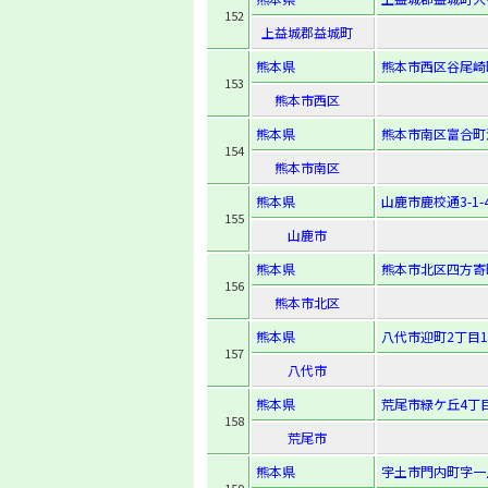
152
上益城郡益城町
熊本県
熊本市西区谷尾崎町
153
熊本市西区
熊本県
熊本市南区富合町清
154
熊本市南区
熊本県
山鹿市鹿校通3-1-
155
山鹿市
熊本県
熊本市北区四方寄町
156
熊本市北区
熊本県
八代市迎町2丁目1
157
八代市
熊本県
荒尾市緑ケ丘4丁目
158
荒尾市
熊本県
宇土市門内町字一里