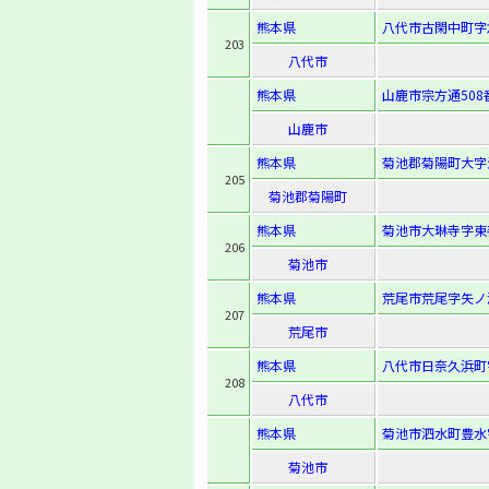
熊本県
八代市古閑中町字六
203
八代市
熊本県
山鹿市宗方通508
山鹿市
熊本県
菊池郡菊陽町大字津
205
菊池郡菊陽町
熊本県
菊池市大琳寺字東善
206
菊池市
熊本県
荒尾市荒尾字矢ノ浦
207
荒尾市
熊本県
八代市日奈久浜町字
208
八代市
熊本県
菊池市泗水町豊水字
菊池市