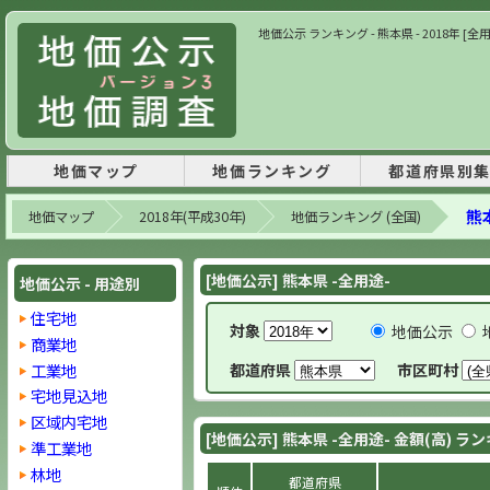
地価公示 ランキング - 熊本県 - 2018年 [全
地価マップ
地価ランキング
都道府県別
熊本
地価マップ
2018年(平成30年)
地価ランキング (全国)
[地価公示] 熊本県 -全用途-
地価公示 - 用途別
住宅地
対象
地価公示
商業地
工業地
都道府県
市区町村
宅地見込地
区域内宅地
[地価公示] 熊本県 -全用途- 金額(高) ラ
準工業地
林地
都道府県