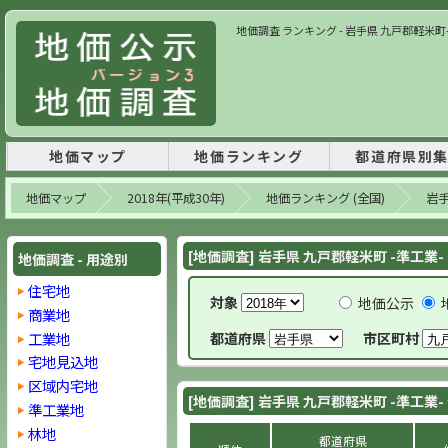
地価調査 ランキング - 岩手県 九戸郡軽米町- 2
地価マップ
地価ランキング
都道府県別
地価マップ
2018年(平成30年)
地価ランキング (全国)
岩
[地価調査] 岩手県 九戸郡軽米町 -準工業-
地価調査 - 用途別
住宅地
対象
地価公示
商業地
工業地
都道府県
市区町村
宅地見込地
区域内宅地
[地価調査] 岩手県 九戸郡軽米町 -準工業-
準工業地
林地
都道府県