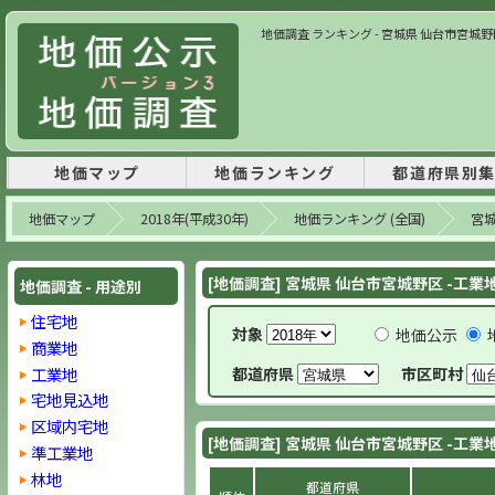
地価調査 ランキング - 宮城県 仙台市宮城野区-
地価マップ
地価ランキング
都道府県別
地価マップ
2018年(平成30年)
地価ランキング (全国)
宮
[地価調査] 宮城県 仙台市宮城野区 -工業地
地価調査 - 用途別
住宅地
対象
地価公示
商業地
工業地
都道府県
市区町村
宅地見込地
区域内宅地
[地価調査] 宮城県 仙台市宮城野区 -工業地
準工業地
林地
都道府県