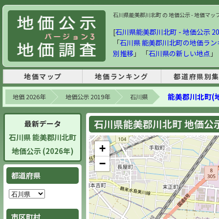
石川県能美郡川北町 の 地価公示 - 地価マップ・
[
石川県能美郡川北町 - 地価公示 20
「
石川県 能美郡川北町の地価ラン
別推移
」 「
石川県の新しい地点
」
地価マップ
地価ランキング
都道府県別
能美郡川北町(
地価 2026年
地価公示 2019年
石川県
石川県能美郡川北町 地価公示 
最新データ
石川県 能美郡川北町
+
地価公示 (2026年)
−
都道府県
市区町村