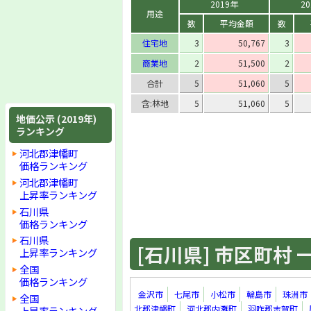
2019年
2
用途
数
平均金額
数
住宅地
3
50,767
3
商業地
2
51,500
2
合計
5
51,060
5
含:林地
5
51,060
5
地価公示 (2019年)
ランキング
河北郡津幡町
価格ランキング
河北郡津幡町
上昇率ランキング
石川県
価格ランキング
石川県
[石川県] 市区町村 一覧
上昇率ランキング
全国
価格ランキング
金沢市
七尾市
小松市
輪島市
珠洲市
全国
北郡津幡町
河北郡内灘町
羽咋郡志賀町
上昇率ランキング