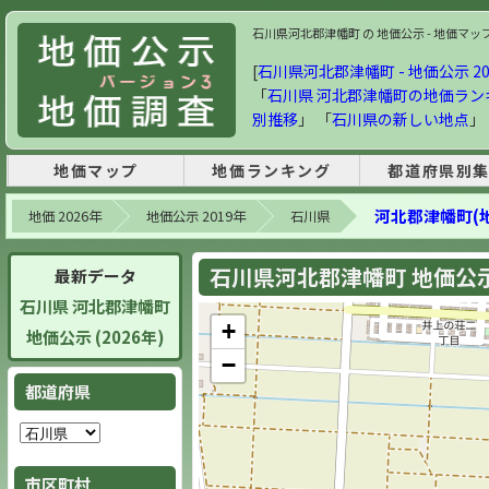
石川県河北郡津幡町 の 地価公示 - 地価マップ・
[
石川県河北郡津幡町 - 地価公示 20
「
石川県 河北郡津幡町の地価ラン
別推移
」 「
石川県の新しい地点
」
地価マップ
地価ランキング
都道府県別
河北郡津幡町(
地価 2026年
地価公示 2019年
石川県
石川県河北郡津幡町 地価公示 
最新データ
石川県 河北郡津幡町
+
地価公示 (2026年)
−
都道府県
市区町村