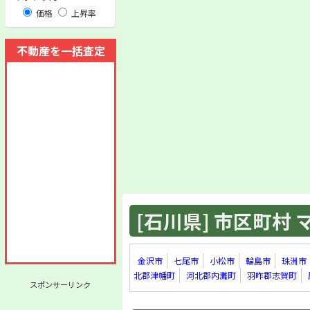
価格
上昇率
不動産を一括査定
[石川県] 市区町村 マ
金沢市
七尾市
小松市
輪島市
珠洲市
北郡津幡町
河北郡内灘町
羽咋郡志賀町
スポンサーリンク