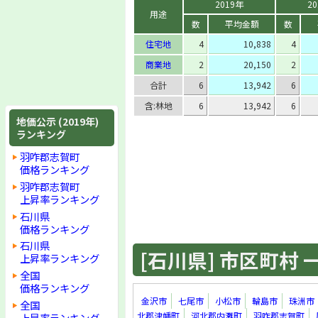
2019年
2
用途
数
平均金額
数
住宅地
4
10,838
4
商業地
2
20,150
2
合計
6
13,942
6
含:林地
6
13,942
6
地価公示 (2019年)
ランキング
羽咋郡志賀町
価格ランキング
羽咋郡志賀町
上昇率ランキング
石川県
価格ランキング
石川県
[石川県] 市区町村 一覧
上昇率ランキング
全国
価格ランキング
金沢市
七尾市
小松市
輪島市
珠洲市
全国
北郡津幡町
河北郡内灘町
羽咋郡志賀町
上昇率ランキング