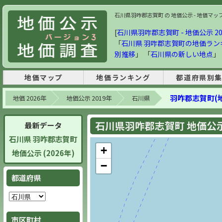
石川県羽咋郡志賀町 の 地価公示 - 地価マップ・
[
石川県羽咋郡志賀町 - 地価公示 20
「
石川県 羽咋郡志賀町の地価ラン
別推移
」 「
石川県の新しい地点
」
地価マップ
地価ランキング
都道府県別
羽咋郡志賀町(
地価 2026年
地価公示 2019年
石川県
石川県羽咋郡志賀町 地価公示 
最新データ
石川県 羽咋郡志賀町
+
地価公示 (2026年)
−
都道府県
市区町村