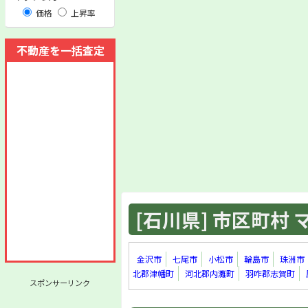
価格
上昇率
不動産を一括査定
[石川県] 市区町村 マ
金沢市
七尾市
小松市
輪島市
珠洲市
北郡津幡町
河北郡内灘町
羽咋郡志賀町
スポンサーリンク