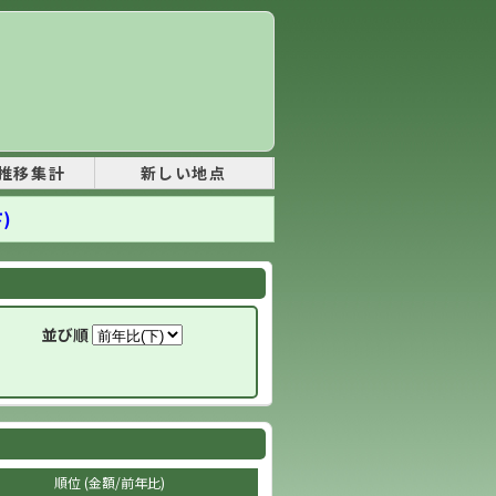
推移集計
新しい地点
)
並び順
順位 (金額/前年比)