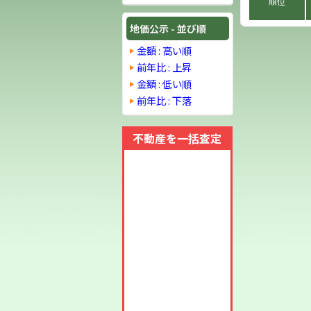
順位
地価公示 - 並び順
金額 : 高い順
前年比 : 上昇
金額 : 低い順
前年比 : 下落
不動産を一括査定