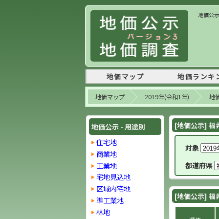
地価公示 
地価マップ
地価ランキ
地価マップ
2019年(令和1年)
地価
[地価公示] 福
地価公示 - 用途別
住宅地
対象
商業地
工業地
都道府県
宅地見込地
区域内宅地
[地価公示] 福
準工業地
林地