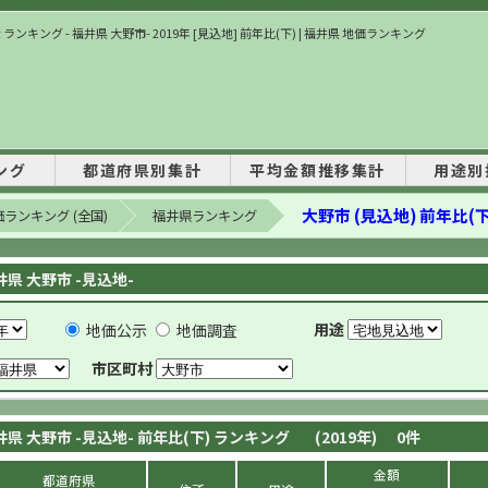
ランキング - 福井県 大野市- 2019年 [見込地] 前年比(下) | 福井県 地価ランキング
ング
都道府県別集計
平均金額推移集計
用途別
大野市 (見込地) 前年比(下
ランキング (全国)
福井県ランキング
井県 大野市 -見込地-
用途
地価公示
地価調査
市区町村
井県 大野市 -見込地- 前年比(下) ランキング
(2019年)
0
件
金額
都道府県