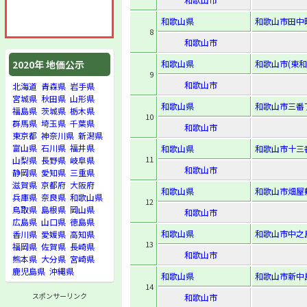
和歌山県
和歌山市田中町
8
和歌山市
和歌山県
和歌山市(東和歌
2020年 地価公示
9
和歌山市
北海道
青森県
岩手県
宮城県
秋田県
山形県
和歌山県
和歌山市三番
福島県
茨城県
栃木県
10
群馬県
埼玉県
千葉県
和歌山市
東京都
神奈川県
新潟県
富山県
石川県
福井県
和歌山県
和歌山市十三
11
山梨県
長野県
岐阜県
和歌山市
静岡県
愛知県
三重県
滋賀県
京都府
大阪府
和歌山県
和歌山市畑屋
兵庫県
奈良県
和歌山県
12
鳥取県
島根県
岡山県
和歌山市
広島県
山口県
徳島県
和歌山県
和歌山市中之島
香川県
愛媛県
高知県
13
福岡県
佐賀県
長崎県
和歌山市
熊本県
大分県
宮崎県
鹿児島県
沖縄県
和歌山県
和歌山市新中島
14
スポンサーリンク
和歌山市