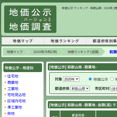
地価公示 ランキング - 和歌山県 - 2020年 
地価マップ
地価ランキング
都道府県別
和歌
地価マップ
2020年(令和2年)
地価ランキング (全国)
[地価公示] 和歌山県 -商業地-
地価公示 - 用途別
住宅地
対象
地価公示
商業地
工業地
都道府県
市区町村
宅地見込地
区域内宅地
[地価公示] 和歌山県 -商業地- 金額(高)
準工業地
林地
都道府県