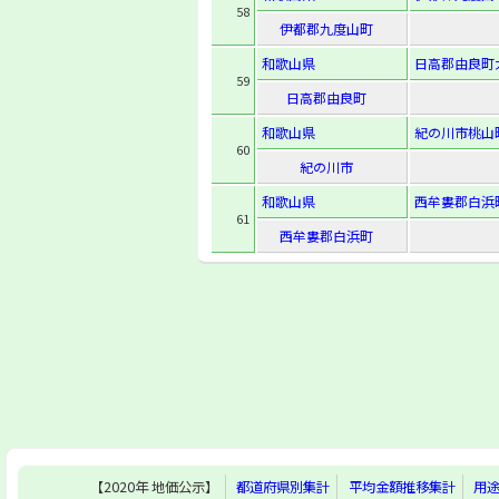
58
伊都郡九度山町
和歌山県
日高郡由良町
59
日高郡由良町
和歌山県
紀の川市桃山
60
紀の川市
和歌山県
西牟婁郡白浜町
61
西牟婁郡白浜町
【2020年 地価公示】
都道府県別集計
平均金額推移集計
用