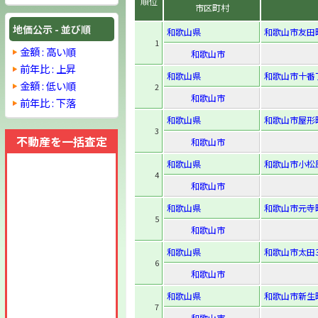
順位
市区町村
地価公示 - 並び順
和歌山県
和歌山市友田
1
金額 : 高い順
和歌山市
前年比 : 上昇
和歌山県
和歌山市十番
金額 : 低い順
2
和歌山市
前年比 : 下落
和歌山県
和歌山市屋形
3
不動産を一括査定
和歌山市
和歌山県
和歌山市小松
4
和歌山市
和歌山県
和歌山市元寺町
5
和歌山市
和歌山県
和歌山市太田3-
6
和歌山市
和歌山県
和歌山市新生町
7
和歌山市