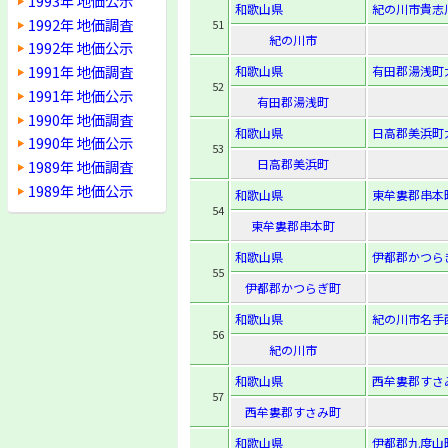
1993年 地価公示
和歌山県
紀の川市貴志
1992年 地価調査
51
紀の川市
1992年 地価公示
1991年 地価調査
和歌山県
有田郡湯浅町大
52
1991年 地価公示
有田郡湯浅町
1990年 地価調査
和歌山県
日高郡美浜町
1990年 地価公示
53
日高郡美浜町
1989年 地価調査
1989年 地価公示
和歌山県
東牟婁郡串本
54
東牟婁郡串本町
和歌山県
伊都郡かつら
55
伊都郡かつらぎ町
和歌山県
紀の川市名手
56
紀の川市
和歌山県
西牟婁郡すさみ
57
西牟婁郡すさみ町
和歌山県
伊都郡九度山