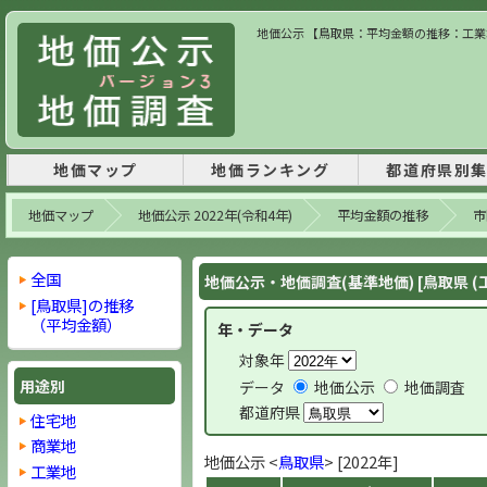
地価公示 【鳥取県：平均金額の推移：工業地】
地価マップ
地価ランキング
都道府県別
地価マップ
地価公示 2022年(令和4年)
平均金額の推移
市
全国
地価公示・地価調査(基準地価) [鳥取県 (
[鳥取県]の推移
（平均金額）
年・データ
対象年
用途別
データ
地価公示
地価調査
都道府県
住宅地
商業地
地価公示 <
鳥取県
> [2022年]
工業地