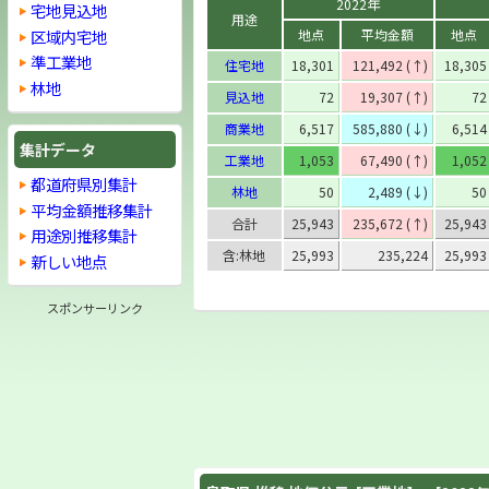
2022年
宅地見込地
用途
区域内宅地
地点
平均金額
地点
準工業地
住宅地
18,301
121,492 (↑)
18,305
林地
見込地
72
19,307 (↑)
72
商業地
6,517
585,880 (↓)
6,514
集計データ
工業地
1,053
67,490 (↑)
1,052
都道府県別集計
林地
50
2,489 (↓)
50
平均金額推移集計
合計
25,943
235,672 (↑)
25,943
用途別推移集計
含:林地
25,993
235,224
25,993
新しい地点
スポンサーリンク