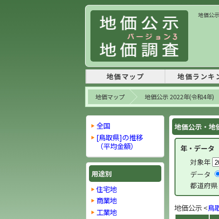
地価公示
地価マップ
地価ランキ
地価マップ
地価公示 2022年(令和4年)
全国
地価公示・地価
[鳥取県]の推移
（平均金額）
年・データ
対象年
用途別
データ
都道府県
住宅地
商業地
地価公示 <
鳥
工業地