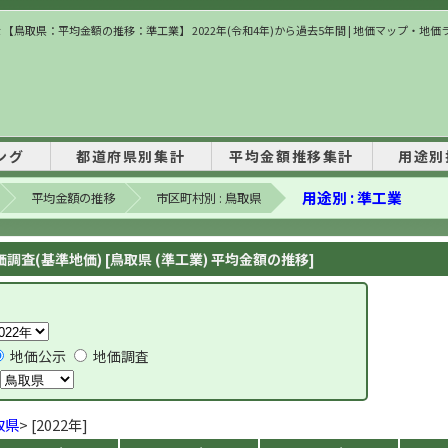
 【鳥取県：平均金額の推移：準工業】 2022年(令和4年)から過去5年間 | 地価マップ・地
ング
都道府県別集計
平均金額推移集計
用途別
用途別 : 準工業
平均金額の推移
市区町村別 : 鳥取県
調査(基準地価) [鳥取県 (準工業) 平均金額の推移]
地価公示
地価調査
取県
> [2022年]