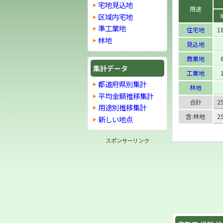
宅地見込地
用途
区域内宅地
準工業地
住宅地
1
林地
見込地
商業地
集計データ
工業地
都道府県別集計
林地
平均金額推移集計
合計
2
用途別推移集計
含:林地
2
新しい地点
スポンサーリンク