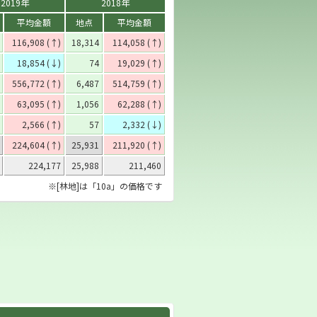
2019年
2018年
平均金額
地点
平均金額
116,908 (↑)
18,314
114,058 (↑)
18,854 (↓)
74
19,029 (↑)
556,772 (↑)
6,487
514,759 (↑)
63,095 (↑)
1,056
62,288 (↑)
2,566 (↑)
57
2,332 (↓)
224,604 (↑)
25,931
211,920 (↑)
224,177
25,988
211,460
※[林地]は「10a」の価格です