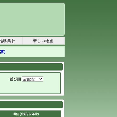
推移集計
新しい地点
高)
並び順
順位 (金額/前年比)