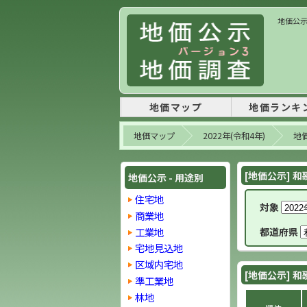
地価公示 
地価マップ
地価ランキ
地価マップ
2022年(令和4年)
地価
[地価公示] 和
地価公示 - 用途別
住宅地
対象
商業地
工業地
都道府県
宅地見込地
区域内宅地
[地価公示] 和
準工業地
林地