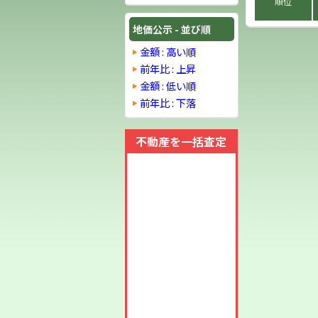
順位
地価公示 - 並び順
金額 : 高い順
前年比 : 上昇
金額 : 低い順
前年比 : 下落
不動産を一括査定