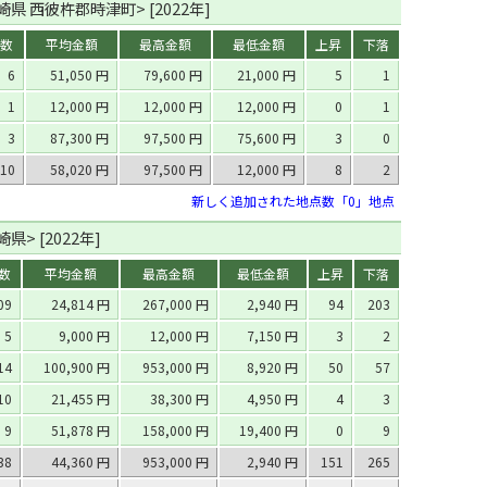
県 西彼杵郡時津町> [2022年]
数
平均金額
最高金額
最低金額
上昇
下落
6
51,050 円
79,600 円
21,000 円
5
1
1
12,000 円
12,000 円
12,000 円
0
1
3
87,300 円
97,500 円
75,600 円
3
0
10
58,020 円
97,500 円
12,000 円
8
2
新しく追加された地点数「0」地点
県> [2022年]
数
平均金額
最高金額
最低金額
上昇
下落
09
24,814 円
267,000 円
2,940 円
94
203
5
9,000 円
12,000 円
7,150 円
3
2
14
100,900 円
953,000 円
8,920 円
50
57
10
21,455 円
38,300 円
4,950 円
4
3
9
51,878 円
158,000 円
19,400 円
0
9
38
44,360 円
953,000 円
2,940 円
151
265