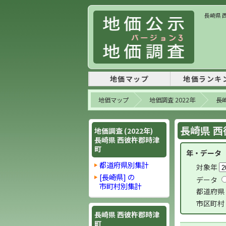
長崎県 
地価マップ
地価ランキ
地価マップ
地価調査 2022年
長
長崎県 西
地価調査 (2022年)
長崎県 西彼杵郡時津
町
年・データ
都道府県別集計
対象年
[長崎県] の
データ
市町村別集計
都道府県
市区町村
長崎県 西彼杵郡時津
町