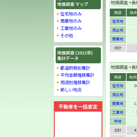
地価調査 <長崎
地価調査 マップ
用途
地点
住宅地のみ
商業地のみ
住宅地
工業地のみ
見込地
その他
商業地
合計
地価調査 (2022年)
集計データ
地価調査 <長崎
都道府県別集計
平均金額推移集計
用途
地点
用途別推移集計
住宅地
3
新しい地点
見込地
商業地
1
不動産を一括査定
工業地
林地
合計
4