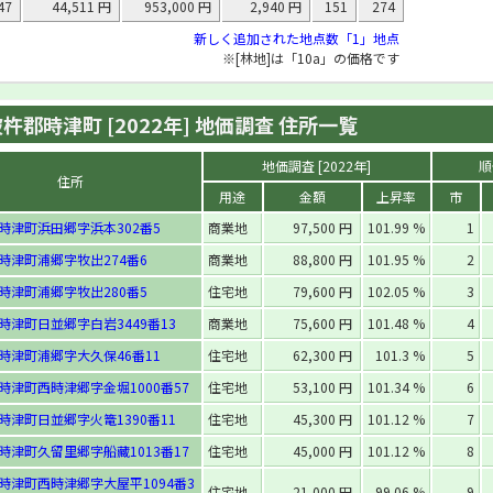
47
44,511 円
953,000 円
2,940 円
151
274
新しく追加された地点数「1」地点
※[林地]は「10a」の価格です
杵郡時津町 [2022年] 地価調査 住所一覧
地価調査 [2022年]
順
住所
用途
金額
上昇率
市
時津町浜田郷字浜本302番5
商業地
97,500 円
101.99 %
1
時津町浦郷字牧出274番6
商業地
88,800 円
101.95 %
2
時津町浦郷字牧出280番5
住宅地
79,600 円
102.05 %
3
時津町日並郷字白岩3449番13
商業地
75,600 円
101.48 %
4
時津町浦郷字大久保46番11
住宅地
62,300 円
101.3 %
5
時津町西時津郷字金堀1000番57
住宅地
53,100 円
101.34 %
6
時津町日並郷字火篭1390番11
住宅地
45,300 円
101.12 %
7
時津町久留里郷字船藏1013番17
住宅地
45,000 円
101.12 %
8
時津町西時津郷字大屋平1094番3
住宅地
21,000 円
99.06 %
9