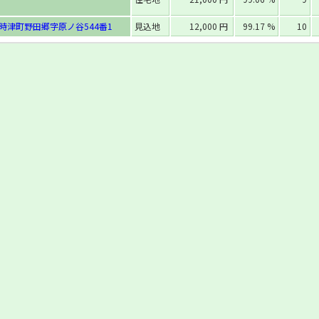
時津町野田郷字原ノ谷544番1
見込地
12,000 円
99.17 %
10