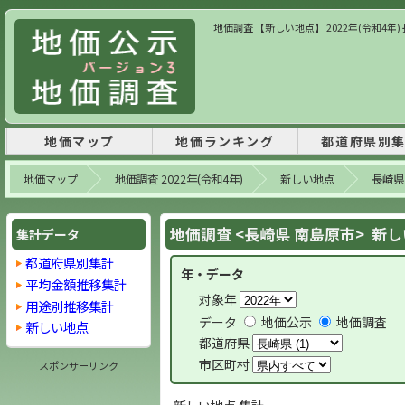
地価調査 【新しい地点】 2022年(令和4年
地価マップ
地価ランキング
都道府県別
地価マップ
地価調査 2022年(令和4年)
新しい地点
長崎県
地価調査 <長崎県 南島原市> 新
集計データ
都道府県別集計
年・データ
平均金額推移集計
対象年
用途別推移集計
データ
地価公示
地価調査
新しい地点
都道府県
市区町村
スポンサーリンク