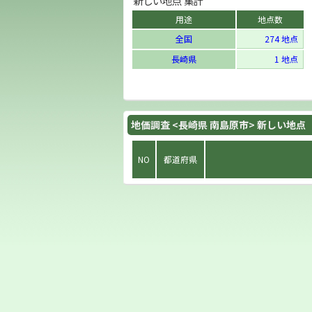
新しい地点 集計
用途
地点数
全国
274 地点
長崎県
1 地点
地価調査 <長崎県 南島原市> 新しい地点
NO
都道府県