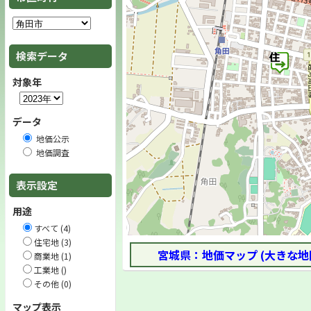
検索データ
対象年
データ
地価公示
地価調査
表示設定
用途
すべて (4)
住宅地 (3)
宮城県：地価マップ (大きな地
商業地 (1)
工業地 ()
その他 (0)
マップ表示