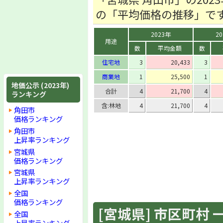
の「平均価格の推移」で
2023年
2
用途
数
平均金額
数
住宅地
3
20,433
3
商業地
1
25,500
1
地価公示 (2023年)
合計
4
21,700
4
ランキング
含:林地
4
21,700
4
角田市
価格ランキング
角田市
上昇率ランキング
宮城県
価格ランキング
宮城県
上昇率ランキング
全国
価格ランキング
[宮城県] 市区町村 一覧
全国
上昇率ランキング