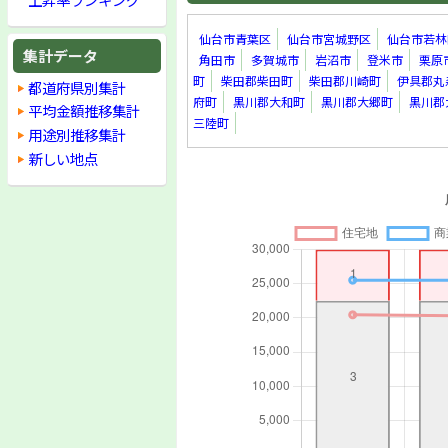
仙台市青葉区
仙台市宮城野区
仙台市若林
集計データ
角田市
多賀城市
岩沼市
登米市
栗原
町
柴田郡柴田町
柴田郡川崎町
伊具郡丸
都道府県別集計
府町
黒川郡大和町
黒川郡大郷町
黒川郡
平均金額推移集計
三陸町
用途別推移集計
新しい地点