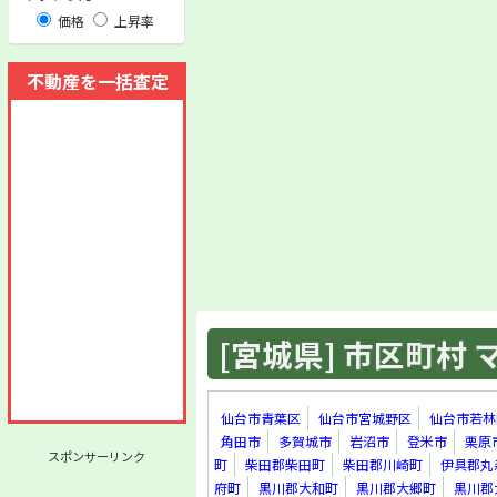
価格
上昇率
不動産を一括査定
[宮城県] 市区町村 マ
仙台市青葉区
仙台市宮城野区
仙台市若林
角田市
多賀城市
岩沼市
登米市
栗原
スポンサーリンク
町
柴田郡柴田町
柴田郡川崎町
伊具郡丸
府町
黒川郡大和町
黒川郡大郷町
黒川郡