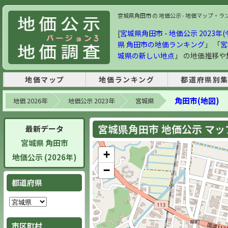
宮城県角田市 の 地価公示 - 地価マップ・ランキ
[
宮城県角田市 - 地価公示 2023年(
県 角田市の地価ランキング
」 「
宮
城県の新しい地点
」 の地価推移
地価マップ
地価ランキング
都道府県別
角田市(地図)
地価 2026年
地価公示 2023年
宮城県
宮城県角田市 地価公示 マップ 
最新データ
宮城県 角田市
+
地価公示 (2026年)
−
都道府県
市区町村