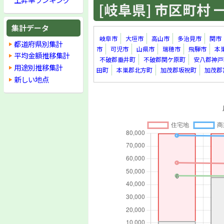
[岐阜県] 市区町村 一覧
集計データ
岐阜市
大垣市
高山市
多治見市
関市
都道府県別集計
市
可児市
山県市
瑞穂市
飛騨市
本
平均金額推移集計
不破郡垂井町
不破郡関ケ原町
安八郡神戸
用途別推移集計
田町
本巣郡北方町
加茂郡坂祝町
加茂郡
新しい地点