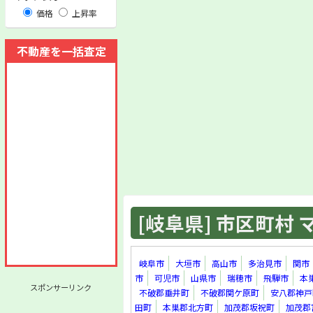
価格
上昇率
不動産を一括査定
[岐阜県] 市区町村 マ
岐阜市
大垣市
高山市
多治見市
関市
市
可児市
山県市
瑞穂市
飛騨市
本
スポンサーリンク
不破郡垂井町
不破郡関ケ原町
安八郡神戸
田町
本巣郡北方町
加茂郡坂祝町
加茂郡