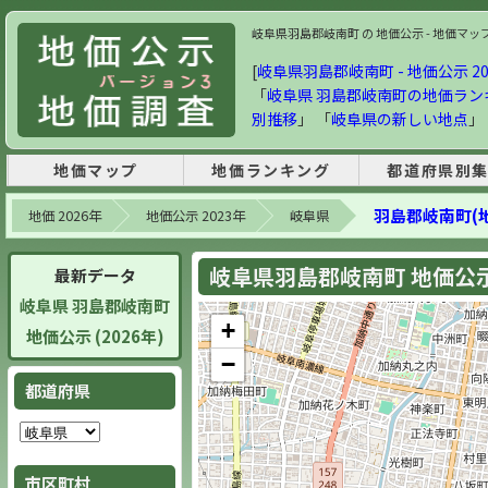
岐阜県羽島郡岐南町 の 地価公示 - 地価マップ・
[
岐阜県羽島郡岐南町 - 地価公示 20
「
岐阜県 羽島郡岐南町の地価ラン
別推移
」 「
岐阜県の新しい地点
」
地価マップ
地価ランキング
都道府県別
羽島郡岐南町(
地価 2026年
地価公示 2023年
岐阜県
岐阜県羽島郡岐南町 地価公示 
最新データ
岐阜県 羽島郡岐南町
+
地価公示 (2026年)
−
都道府県
市区町村