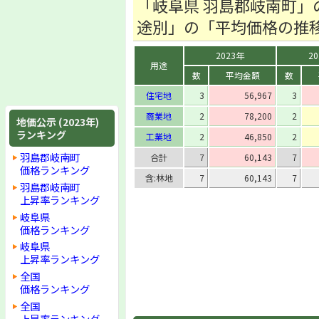
「岐阜県 羽島郡岐南町」
途別」の「平均価格の推
2023年
2
用途
数
平均金額
数
住宅地
3
56,967
3
商業地
2
78,200
2
地価公示 (2023年)
ランキング
工業地
2
46,850
2
羽島郡岐南町
合計
7
60,143
7
価格ランキング
含:林地
7
60,143
7
羽島郡岐南町
上昇率ランキング
岐阜県
価格ランキング
岐阜県
上昇率ランキング
全国
価格ランキング
全国
上昇率ランキング