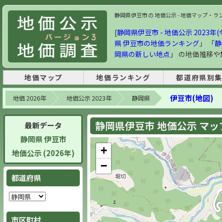
静岡県伊豆市 の 地価公示 - 地価マップ・ランキ
[
静岡県伊豆市 - 地価公示 2023年(
県 伊豆市の地価ランキング
」 「
静
岡県の新しい地点
」 の地価推移
地価マップ
地価ランキング
都道府県別
伊豆市(地図)
地価 2026年
地価公示 2023年
静岡県
静岡県伊豆市 地価公示 マップ 
最新データ
静岡県 伊豆市
+
地価公示 (2026年)
−
都道府県
市区町村