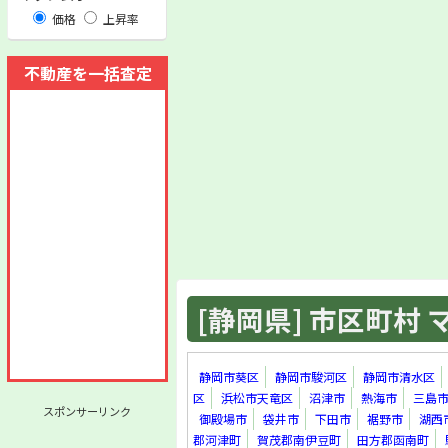
価格
上昇率
不動産を一括査定
[静岡県] 市区町村 マ
静岡市葵区
静岡市駿河区
静岡市清水区
区
浜松市天竜区
沼津市
熱海市
三島
スポンサーリンク
御殿場市
袋井市
下田市
裾野市
湖西
郡河津町
賀茂郡南伊豆町
田方郡函南町