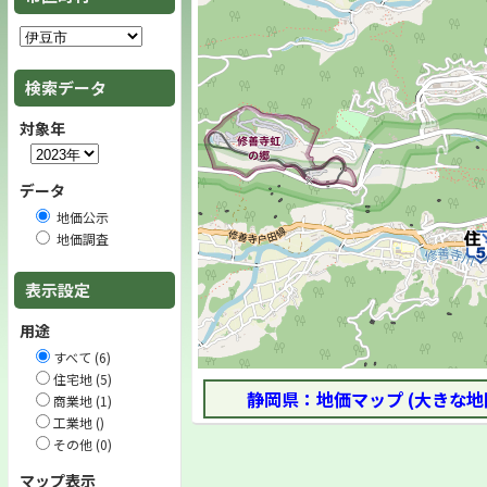
検索データ
対象年
データ
地価公示
地価調査
表示設定
用途
すべて (6)
住宅地 (5)
静岡県：地価マップ (大きな地
商業地 (1)
工業地 ()
その他 (0)
マップ表示