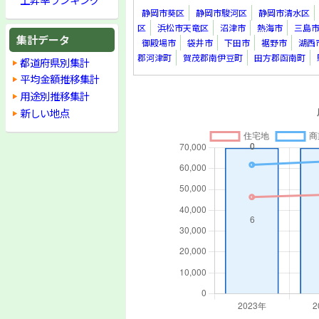
静岡市葵区
静岡市駿河区
静岡市清水区
区
浜松市天竜区
沼津市
熱海市
三島
集計データ
御殿場市
袋井市
下田市
裾野市
湖西
郡河津町
賀茂郡南伊豆町
田方郡函南町
都道府県別集計
平均金額推移集計
用途別推移集計
新しい地点