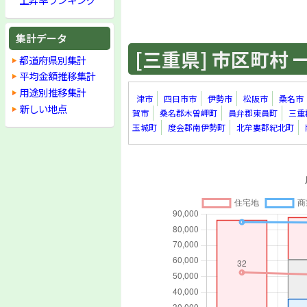
集計データ
[三重県] 市区町村 一覧
都道府県別集計
平均金額推移集計
用途別推移集計
津市
四日市市
伊勢市
松阪市
桑名市
新しい地点
賀市
桑名郡木曽岬町
員弁郡東員町
三重
玉城町
度会郡南伊勢町
北牟婁郡紀北町