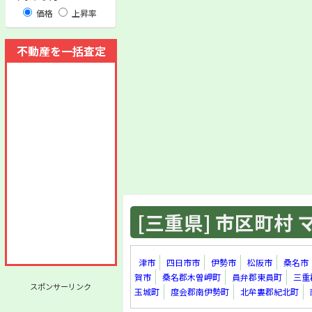
価格
上昇率
不動産を一括査定
[三重県] 市区町村 マ
津市
四日市市
伊勢市
松阪市
桑名市
賀市
桑名郡木曽岬町
員弁郡東員町
三重
スポンサーリンク
玉城町
度会郡南伊勢町
北牟婁郡紀北町