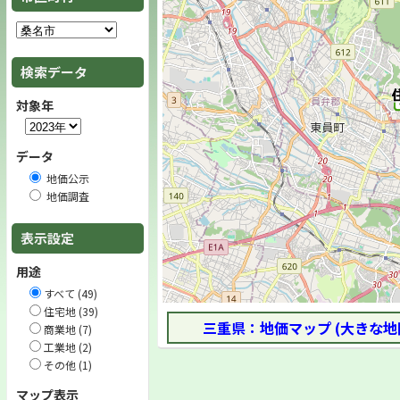
検索データ
対象年
データ
地価公示
地価調査
表示設定
用途
すべて (49)
住宅地 (39)
三重県：地価マップ (大きな地
商業地 (7)
工業地 (2)
その他 (1)
マップ表示