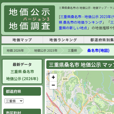
三重県桑名市 の 地価公示 - 地価マップ・ランキ
[
三重県桑名市 - 地価公示 2023年(
県 桑名市の地価ランキング
」 「
三
重県の新しい地点
」 の地価推移
地価マップ
地価ランキング
都道府県別
桑名市(地図)
地価 2026年
地価公示 2023年
三重県
三重県桑名市 地価公示 マップ 
最新データ
三重県 桑名市
+
地価公示 (2026年)
−
都道府県
市区町村